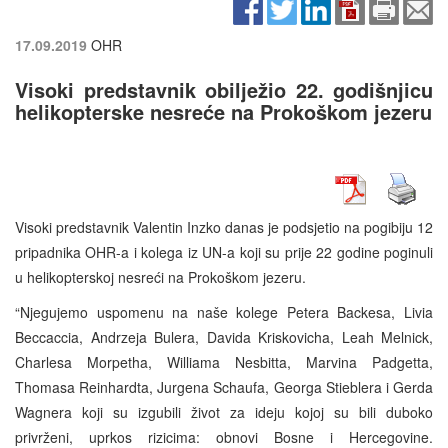
17.09.2019
OHR
Visoki predstavnik obilježio 22. godišnjicu
helikopterske nesreće na Prokoškom jezeru
Visoki predstavnik Valentin Inzko danas je podsjetio na pogibiju 12
pripadnika OHR-a i kolega iz UN-a koji su prije 22 godine poginuli
u helikopterskoj nesreći na Prokoškom jezeru.
“Njegujemo uspomenu na naše kolege Petera Backesa, Livia
Beccaccia, Andrzeja Bulera, Davida Kriskovicha, Leah Melnick,
Charlesa Morpetha, Williama Nesbitta, Marvina Padgetta,
Thomasa Reinhardta, Jurgena Schaufa, Georga Stieblera i Gerda
Wagnera koji su izgubili život za ideju kojoj su bili duboko
privrženi, uprkos rizicima: obnovi Bosne i Hercegovine.