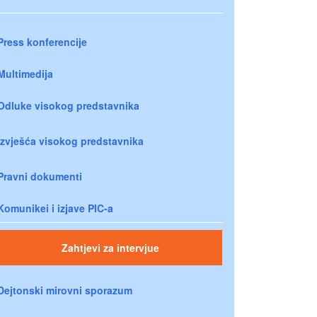
Press konferencije
Multimedija
Odluke visokog predstavnika
Izvješća visokog predstavnika
Pravni dokumenti
Komunikei i izjave PIC-a
Zahtjevi za intervjue
Dejtonski mirovni sporazum