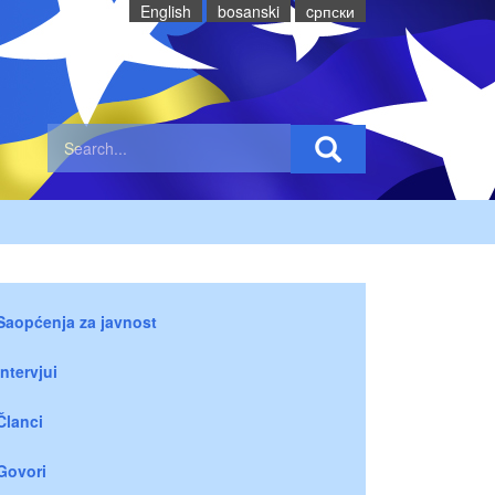
English
bosanski
cрпски
Saopćenja za javnost
Intervjui
Članci
Govori