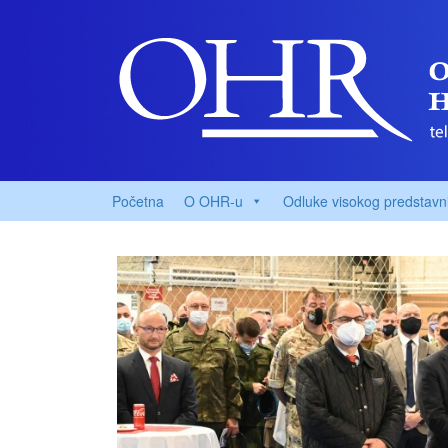
Početna
O OHR-u
Odluke visokog predstavn