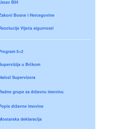
Ustav BiH
Zakoni Bosne i Hercegovine
Rezolucije Vijeća sigurnosti
Program 5+2
Supervizija u Brčkom
Nalozi Supervizora
Radne grupe za državnu imovinu
Popis državne imovine
Mostarska deklaracija