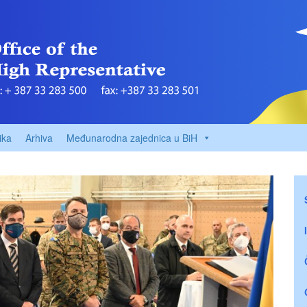
ika
Arhiva
Međunarodna zajednica u BiH