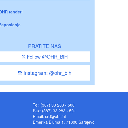
OHR tenderi
Zaposlenje
PRATITE NAS
Follow @OHR_BiH
Instagram: @ohr_bih
Tel: (387) 33 283 - 500
Fax: (387) 33 283 - 501
Email:
srd@ohr.int
Emerika Bluma 1, 71000 Sarajevo