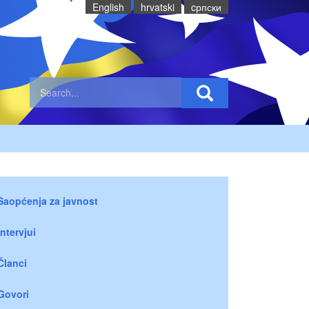
English
hrvatski
cрпски
Saopćenja za javnost
Intervjui
Članci
Govori