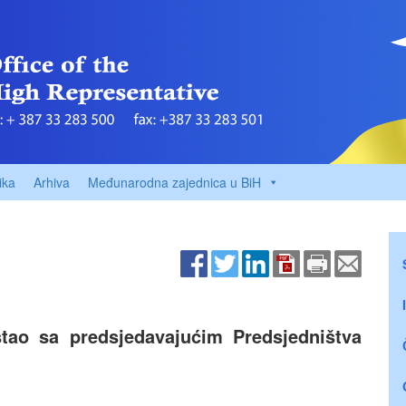
ika
Arhiva
Međunarodna zajednica u BiH
stao sa predsjedavajućim Predsjedništva