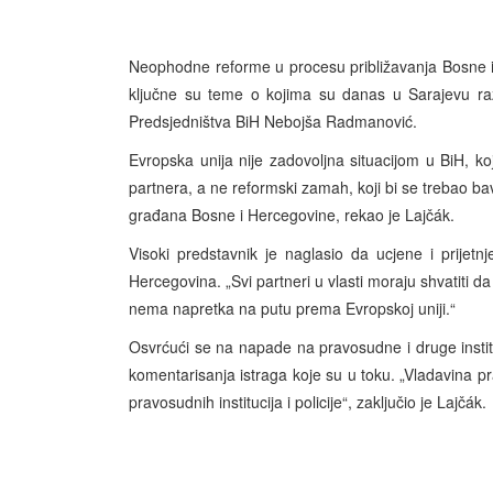
Neophodne reforme u procesu približavanja Bosne i 
ključne su teme o kojima su danas u Sarajevu razg
Predsjedništva BiH Nebojša Radmanović.
Evropska unija nije zadovoljna situacijom u BiH, k
partnera, a ne reformski zamah, koji bi se trebao bav
građana Bosne i Hercegovine, rekao je Lajčák.
Visoki predstavnik je naglasio da ucjene i prijetnj
Hercegovina. „Svi partneri u vlasti moraju shvatiti d
nema napretka na putu prema Evropskoj uniji.“
Osvrćući se na napade na pravosudne i druge instituc
komentarisanja istraga koje su u toku. „Vladavina pr
pravosudnih institucija i policije“, zaključio je Lajčák.