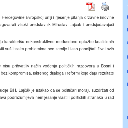
Hercegovine Evropskoj uniji i rješenje pitanja državne imovine
ovarali visoki predstavnik Miroslav Lajčák i predsjedavajući
oju karakterišu nekonstruktivne međusobne optužbe koalicionih
iti suštinskim problemima ove zemlje i tako poboljšati život svih
e nisu prihvatljiv način vođenja političkih razgovora u Bosni i
a bez kompromisa, iskrenog dijaloga i reformi koje daju rezultate
ije BiH, Lajčák je istakao da se političari moraju suzdržati od
ava podrazumijeva nemiješanje vlasti i političkih stranaka u rad