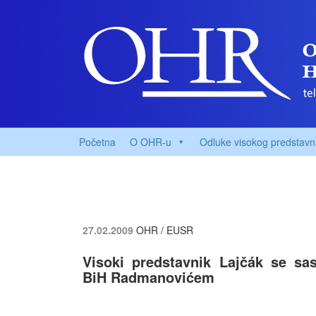
Početna
O OHR-u
Odluke visokog predstavn
27.02.2009
OHR / EUSR
Visoki predstavnik Lajčák se sa
BiH Radmanovićem