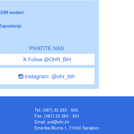
OHR tenderi
Zaposlenje
PRATITE NAS
Follow @OHR_BiH
Instagram: @ohr_bih
Tel: (387) 33 283 - 500
Fax: (387) 33 283 - 501
Email:
srd@ohr.int
Emerika Bluma 1, 71000 Sarajevo