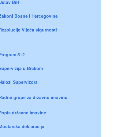
Ustav BiH
Zakoni Bosne i Hercegovine
Rezolucije Vijeća sigurnosti
Program 5+2
Supervizija u Brčkom
Nalozi Supervizora
Radne grupe za državnu imovinu
Popis državne imovine
Mostarska deklaracija