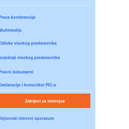
Press konferencije
Multimedija
Odluke visokog predstavnika
Izvještaji visokog predstavnika
Pravni dokumenti
Deklaracije i komunikei PIC-a
Zahtjevi za intervjue
Dejtonski mirovni sporazum