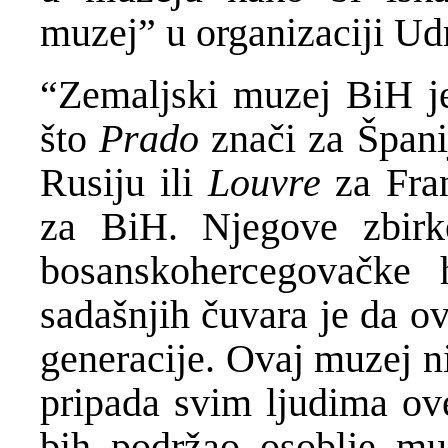
muzej” u organizaciji Ud
“Zemaljski muzej BiH 
što
Prado
znači za Špan
Rusiju ili
Louvre
za Fra
za BiH. Njegove zbirke
bosanskohercegovačke h
sadašnjih čuvara je da o
generacije. Ovaj muzej ni
pripada svim ljudima ov
bih podržao osoblje muz