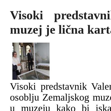
Visoki predstavn
muzej je lična kar
Visoki predstavnik Vale
osoblju Zemaljskog muze
u muzeju kako bi iska