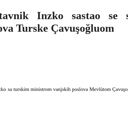
stavnik Inzko sastao se 
lova Turske Çavuşoğluom
Inzko sa turskim ministrom vanjskih poslova Mevlütom Çavuş