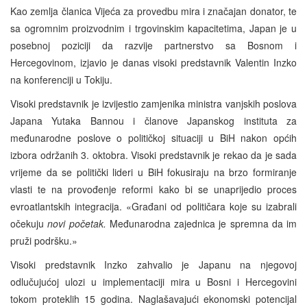
Kao zemlja članica Vijeća za provedbu mira i značajan donator, te
sa ogromnim proizvodnim i trgovinskim kapacitetima, Japan je u
posebnoj poziciji da razvije partnerstvo sa Bosnom i
Hercegovinom, izjavio je danas visoki predstavnik Valentin Inzko
na konferenciji u Tokiju.
Visoki predstavnik je izvijestio zamjenika ministra vanjskih poslova
Japana Yutaka Bannou i članove Japanskog instituta za
međunarodne poslove o političkoj situaciji u BiH nakon općih
izbora održanih 3. oktobra. Visoki predstavnik je rekao da je sada
vrijeme da se politički lideri u BiH fokusiraju na brzo formiranje
vlasti te na provođenje reformi kako bi se unaprijedio proces
evroatlantskih integracija. «Građani od političara koje su izabrali
očekuju
novi početak.
Međunarodna zajednica je spremna da im
pruži podršku.»
Visoki predstavnik Inzko zahvalio je Japanu na njegovoj
odlučujućoj ulozi u implementaciji mira u Bosni i Hercegovini
tokom proteklih 15 godina. Naglašavajući ekonomski potencijal