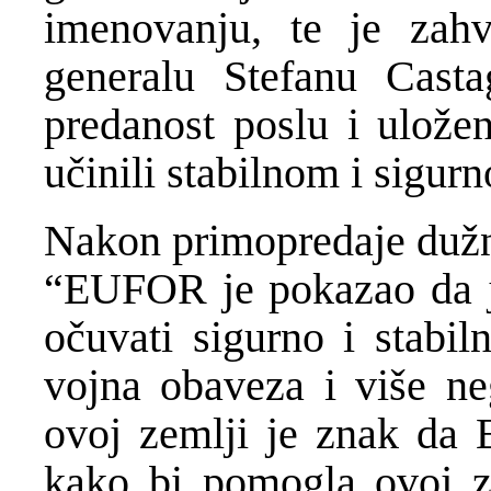
imenovanju, te je zah
generalu Stefanu Casta
predanost poslu i ulože
učinili stabilnom i sigur
Nakon primopredaje dužno
“EUFOR je pokazao da j
očuvati sigurno i stabil
vojna obaveza i više ne
ovoj zemlji je znak da E
kako bi pomogla ovoj z