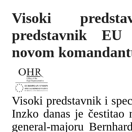
Visoki predsta
predstavnik EU 
novom komandan
Visoki predstavnik i spe
Inzko danas je čestit
general-majoru Bernha