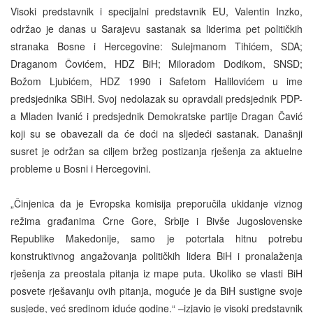
Visoki predstavnik i specijalni predstavnik EU, Valentin Inzko,
održao je danas u Sarajevu sastanak sa liderima pet političkih
stranaka Bosne i Hercegovine: Sulejmanom Tihićem, SDA;
Draganom Čovićem, HDZ BiH; Miloradom Dodikom, SNSD;
Božom Ljubićem, HDZ 1990 i Safetom Halilovićem u ime
predsjednika SBiH. Svoj nedolazak su opravdali predsjednik PDP-
a Mladen Ivanić i predsjednik Demokratske partije Dragan Čavić
koji su se obavezali da će doći na sljedeći sastanak. Današnji
susret je održan sa ciljem bržeg postizanja rješenja za aktuelne
probleme u Bosni i Hercegovini.
„Činjenica da je Evropska komisija preporučila ukidanje viznog
režima građanima Crne Gore, Srbije i Bivše Jugoslovenske
Republike Makedonije, samo je potcrtala hitnu potrebu
konstruktivnog angažovanja političkih lidera BiH i pronalaženja
rješenja za preostala pitanja iz mape puta. Ukoliko se vlasti BiH
posvete rješavanju ovih pitanja, moguće je da BiH sustigne svoje
susjede, već sredinom iduće godine.“ –izjavio je visoki predstavnik