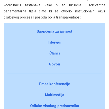
koordinaciji sastanaka, kako bi se uključila i relevantna
parlamentarna tijela čime bi se otvorio institucionalni okvir
dijaloškog procesa i postigla bolja transparentnost.
Saopćenja za javnost
Intervjui
Članci
Govori
Press konferencije
Multimedija
Odluke visokog predstavnika