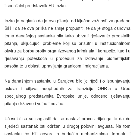
i specijalni predstavnik EU Inzko.
Inzko je naglasio da je ovo pitanje od ključne važnosti za građane
BiH i da se ova prilika ne smije propustiti, te da je stoga osnovna
tema današnjeg sastanka bila kako ubrzati rješavanje preostalih
pitanja, uključujući probleme koji su prisutni u institucionalnom
okviru za borbu protiv organizovanog kriminala i korupcije, kao i u
rješavanju poteškoća u proceduri za izdavanje biometrijskih
pasoša te u oblasti upravljanja granicom i migracijama.
Na današnjem sastanku u Sarajevu bilo je riječi i o ispunjavanju
uslova i ciljeva neophodnih za tranziciju OHR-a u Ured
specijalnog predstavnika Evropske unije, odnosno rješavanju
pitanja državne i vojne imovine.
Učesnici su se saglasili da se nastavi proces dijaloga te da će
sljedeći sastanak biti održan u drugoj polovini avgusta. Na tom
sastanku će biti govora o budućim mehanizmima, formatu i