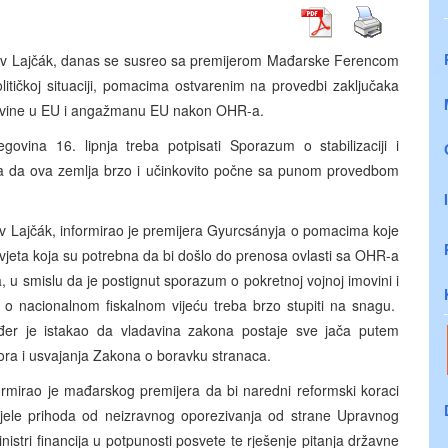
slav Lajčák, danas se susreo sa premijerom Mađarske Ferencom
itičkoj situaciji, pomacima ostvarenim na provedbi zaključaka
egovine u EU i angažmanu EU nakon OHR-a.
govina 16. lipnja treba potpisati Sporazum o stabilizaciji i
ačaja da ova zemlja brzo i učinkovito počne sa punom provedbom
av Lajčák, informirao je premijera Gyurcsányja o pomacima koje
va uvjeta koja su potrebna da bi došlo do prenosa ovlasti sa OHR-a
, u smislu da je postignut sporazum o pokretnoj vojnoj imovini i
 o nacionalnom fiskalnom vijeću treba brzo stupiti na snagu.
ođer je istakao da vladavina zakona postaje sve jača putem
ra i usvajanja Zakona o boravku stranaca.
formirao je mađarskog premijera da bi naredni reformski koraci
odjele prihoda od neizravnog oporezivanja od strane Upravnog
istri financija u potpunosti posvete te rješenje pitanja državne