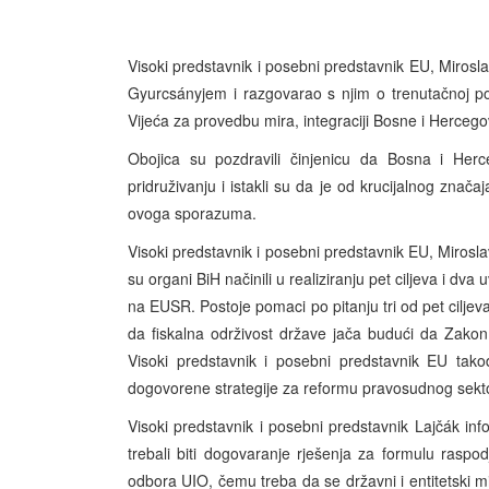
Visoki predstavnik i posebni predstavnik EU, Miro
Gyurcsányjem i razgovarao s njim o trenutačnoj pol
Vijeća za provedbu mira, integraciji Bosne i Herc
Obojica su pozdravili činjenicu da Bosna i Herce
pridruživanju i istakli su da je od krucijalnog zn
ovoga sporazuma.
Visoki predstavnik i posebni predstavnik EU, Mirosl
su organi BiH načinili u realiziranju pet ciljeva i d
na EUSR. Postoje pomaci po pitanju tri od pet ciljeva
da fiskalna održivost države jača budući da Zakon
Visoki predstavnik i posebni predstavnik EU tak
dogovorene strategije za reformu pravosudnog sekto
Visoki predstavnik i posebni predstavnik Lajčák in
trebali biti dogovaranje rješenja za formulu rasp
odbora UIO, čemu treba da se državni i entitetski min