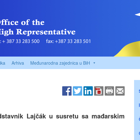
ika
Arhiva
Međunarodna zajednica u BiH
edstavnik Lajčák u susretu sa mađarskim