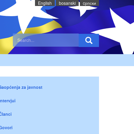
English
bosanski
cрпски
Saopćenja za javnost
Intervjui
Članci
Govori