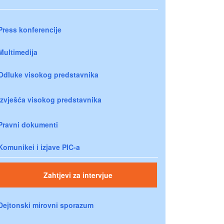
Press konferencije
Multimedija
Odluke visokog predstavnika
Izvješća visokog predstavnika
Pravni dokumenti
Komunikei i izjave PIC-a
Zahtjevi za intervjue
Dejtonski mirovni sporazum