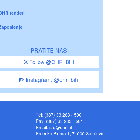
OHR tenderi
Zaposlenje
PRATITE NAS
Follow @OHR_BiH
Instagram: @ohr_bih
Tel: (387) 33 283 - 500
Fax: (387) 33 283 - 501
Email:
srd@ohr.int
Emerika Bluma 1, 71000 Sarajevo