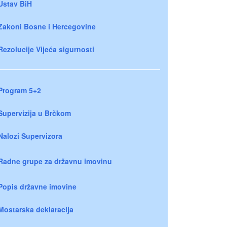
Ustav BiH
Zakoni Bosne i Hercegovine
Rezolucije Vijeća sigurnosti
Program 5+2
Supervizija u Brčkom
Nalozi Supervizora
Radne grupe za državnu imovinu
Popis državne imovine
Mostarska deklaracija