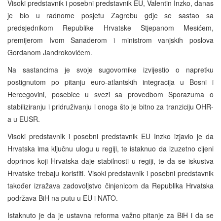
Visoki predstavnik i posebni predstavnik EU, Valentin Inzko, danas
je bio u radnome posjetu Zagrebu gdje se sastao sa
predsjednikom Republike Hrvatske Stjepanom Mesićem,
premijerom Ivom Sanaderom i ministrom vanjskih poslova
Gordanom Jandrokovićem.
Na sastancima je svoje sugovornike izvijestio o napretku
postignutom po pitanju euro-atlantskih integracija u Bosni i
Hercegovini, posebice u svezi sa provedbom Sporazuma o
stabiliziranju i pridruživanju i onoga što je bitno za tranziciju OHR-
a u EUSR.
Visoki predstavnik i posebni predstavnik EU Inzko izjavio je da
Hrvatska ima ključnu ulogu u regiji, te istaknuo da izuzetno cijeni
doprinos koji Hrvatska daje stabilnosti u regiji, te da se iskustva
Hrvatske trebaju koristiti. Visoki predstavnik i posebni predstavnik
također izražava zadovoljstvo činjenicom da Republika Hrvatska
podržava BiH na putu u EU i NATO.
Istaknuto je da je ustavna reforma važno pitanje za BiH i da se