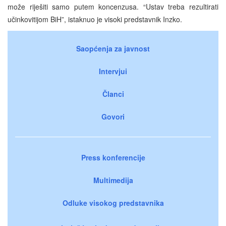
može riješiti samo putem koncenzusa. “Ustav treba rezultirati
učinkovitijom BiH”, istaknuo je visoki predstavnik Inzko.
Saopćenja za javnost
Intervjui
Članci
Govori
Press konferencije
Multimedija
Odluke visokog predstavnika