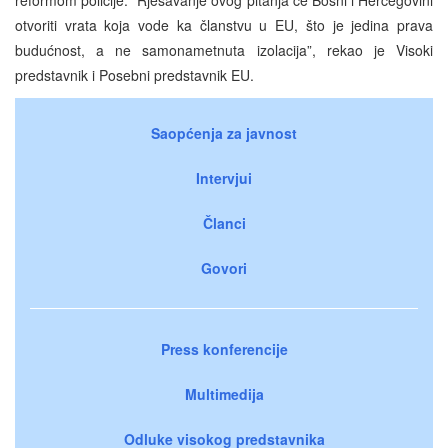
otvoriti vrata koja vode ka članstvu u EU, što je jedina prava
budućnost, a ne samonametnuta izolacija”, rekao je Visoki
predstavnik i Posebni predstavnik EU.
Saopćenja za javnost
Intervjui
Članci
Govori
Press konferencije
Multimedija
Odluke visokog predstavnika