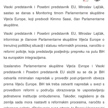
Visoki predstavnik i Posebni predstavnik EU, Miroslav Lajčák,
sastao se danas s Monitoring timom Parlamentarne skupštine
Vijeća Europe, koji predvodi Kimmo Sassi, član Parlamentarne
skupštine.
Visoki predstavnik i Posebni predstavnik EU, Miroslav Lajčák,
informirao je članove Parlamentarne skupštine Vijeća Europe o
trenutnoj političkoj situaciji i statusu reformskih procesa, naročito o
reformi policije, koja predstavlja posljednju prepreku na putu BiH
ka europskim integracijama.
Izaslanstvo Parlamentarne skupštine Vijeća Evrope i Visoki
predstavnik i Posebni predstavnik EU složili su se da je BiH
ostvarila minimalan napredak u provedbi post-prijamnih obveza
prema Vijeću Europe. BiH tek treba ostvariti napredak u svezi s
provedbom reformi u području obrazovanja te uspostavljanju
jedinstvene institucije ombudsmena. Također, naglašeno je da
zemlja sada mora nastaviti s reformskim procesima, naročito s
reformom policije. “Rješavanje ovog pitanja će Bosni i Hercegovini