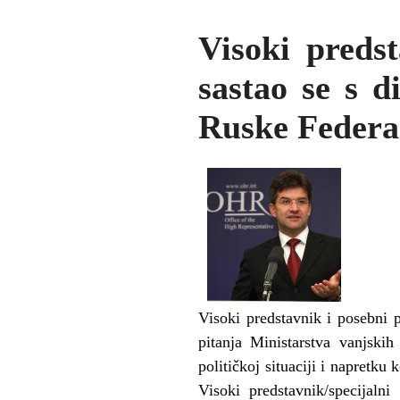
Visoki preds
sastao se s d
Ruske Federa
Visoki predstavnik i posebni 
pitanja Ministarstva vanjski
političkoj situaciji i napretk
Visoki predstavnik/specijaln