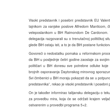
Visoki predstavnik i posebni predstavnik EU Valen
tajnikom za vanjske poslove Alfredom Manticom, čla
veleposlanikom u BiH Raimondom De Cardonom. Viso
delegacija razgovarali su o trenutačnoj političkoj si
glede BiH ostaju isti, a to je da BiH postane funkcio
Govoreći o nedostatku pomaka u reformskom procesu
da BiH u posljednje četiri godine zaostaje za svojim
političari u BiH donesu sve potrebne odluke koje
brojnih osporavanja Daytonskog mirovnog sporazuma 
Svi čimbenici u BiH moraju pokazati da se u potpuno
predstavnika”, rekao je visoki predstavnik i posebni
On je također informirao talijansku delegaciju o 
za provedbu mira, koja će se održati krajem veljač
ostvarenim u provedbi programa 5+2.