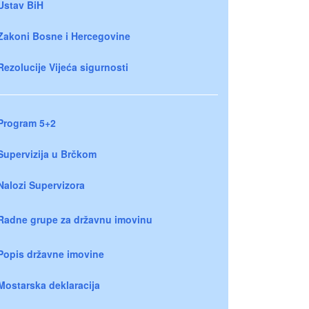
Ustav BiH
Zakoni Bosne i Hercegovine
Rezolucije Vijeća sigurnosti
Program 5+2
Supervizija u Brčkom
Nalozi Supervizora
Radne grupe za državnu imovinu
Popis državne imovine
Mostarska deklaracija