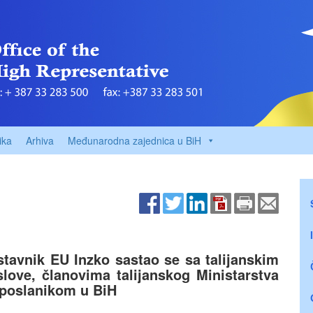
ika
Arhiva
Međunarodna zajednica u BiH
stavnik EU Inzko sastao se sa talijanskim
love, članovima talijanskog Ministarstva
leposlanikom u BiH