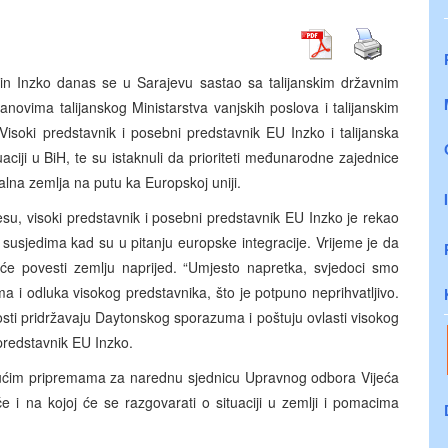
tin Inzko danas se u Sarajevu sastao sa talijanskim državnim
novima talijanskog Ministarstva vanjskih poslova i talijanskim
ki predstavnik i posebni predstavnik EU Inzko i talijanska
tuaciji u BiH, te su istaknuli da prioriteti međunarodne zajednice
nalna zemlja na putu ka Europskoj uniji.
, visoki predstavnik i posebni predstavnik EU Inzko je rekao
 susjedima kad su u pitanju europske integracije. Vrijeme je da
 će povesti zemlju naprijed. “Umjesto napretka, svjedoci smo
i odluka visokog predstavnika, što je potpuno neprihvatljivo.
sti pridržavaju Daytonskog sporazuma i poštuju ovlasti visokog
 predstavnik EU Inzko.
tekućim pripremama za narednu sjednicu Upravnog odbora Vijeća
e i na kojoj će se razgovarati o situaciji u zemlji i pomacima