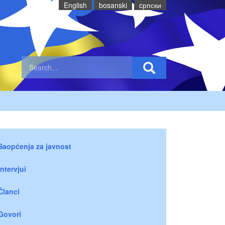
English
bosanski
cрпски
Saopćenja za javnost
Intervjui
Članci
Govori