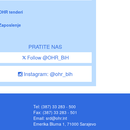
OHR tenderi
Zaposlenje
PRATITE NAS
Follow @OHR_BiH
Instagram: @ohr_bih
Tel: (387) 33 283 - 500
Fax: (387) 33 283 - 501
Email:
srd@ohr.int
Emerika Bluma 1, 71000 Sarajevo