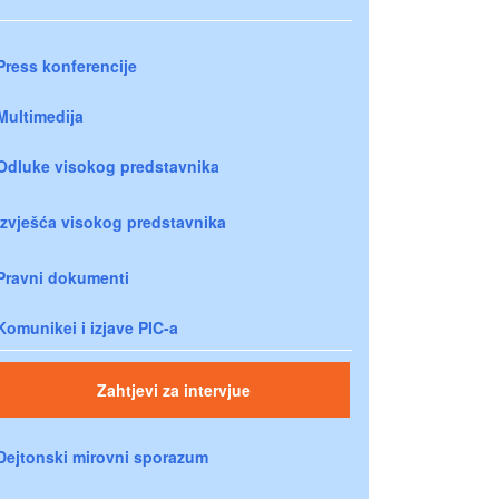
Press konferencije
Multimedija
Odluke visokog predstavnika
Izvješća visokog predstavnika
Pravni dokumenti
Komunikei i izjave PIC-a
Zahtjevi za intervjue
Dejtonski mirovni sporazum