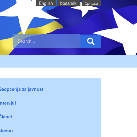
English
bosanski
cрпски
Saopćenja za javnost
Intervjui
Članci
Govori