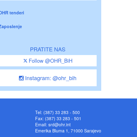
OHR tenderi
Zaposlenje
PRATITE NAS
Follow @OHR_BiH
Instagram: @ohr_bih
Tel: (387) 33 283 - 500
Fax: (387) 33 283 - 501
Email:
srd@ohr.int
Emerika Bluma 1, 71000 Sarajevo