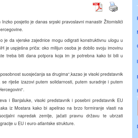
 Inzko posjetio je danas srpski pravoslavni manastir Žitomislići
Hercegovine.
uo je da vjerske zajednice mogu odigrati konstruktivnu ulogu u
H je uspješna priča: oko milijun osoba je dobilo svoju imovinu
te treba biti dana potpora koja im je potrebna kako bi bili u
i sposobnost suosjećanja sa drugima“,kazao je visoki predstavnik
 se riješe izazovi putem solidarnosti, putem suradnje i putem
 Hercegovini“.
eva i Banjaluke, visoki predstavnik i posebni predstavnik EU
naka iz Mostara kako bi apelirao na brzo formiranje vlasti na
ocijalni napredak zemlje, jačati pravnu državu te ubrzati
acije u EU i euro-atlantske strukture.