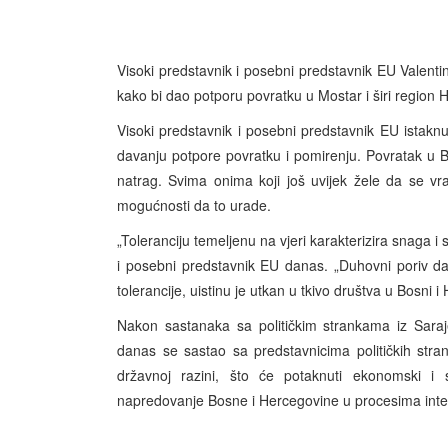
Visoki predstavnik i posebni predstavnik EU Valentin
kako bi dao potporu povratku u Mostar i širi region 
Visoki predstavnik i posebni predstavnik EU istakn
davanju potpore povratku i pomirenju. Povratak u Bi
natrag. Svima onima koji još uvijek žele da se vra
mogućnosti da to urade.
„Toleranciju temeljenu na vjeri karakterizira snaga 
i posebni predstavnik EU danas. „Duhovni poriv da
tolerancije, uistinu je utkan u tkivo društva u Bosni i
Nakon sastanaka sa političkim strankama iz Saraj
danas se sastao sa predstavnicima političkih stra
državnoj razini, što će potaknuti ekonomski i s
napredovanje Bosne i Hercegovine u procesima integr