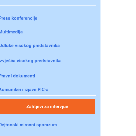
Press konferencije
Multimedija
Odluke visokog predstavnika
Izvješća visokog predstavnika
Pravni dokumenti
Komunikei i izjave PIC-a
Zahtjevi za intervjue
Dejtonski mirovni sporazum