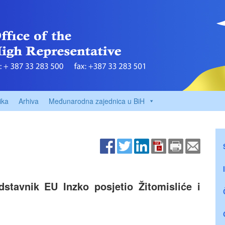
ika
Arhiva
Međunarodna zajednica u BiH
dstavnik EU Inzko posjetio Žitomisliće i