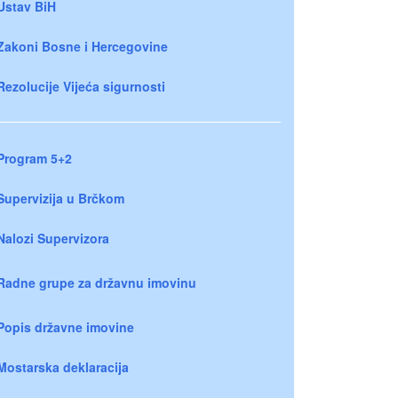
Ustav BiH
Zakoni Bosne i Hercegovine
Rezolucije Vijeća sigurnosti
Program 5+2
Supervizija u Brčkom
Nalozi Supervizora
Radne grupe za državnu imovinu
Popis državne imovine
Mostarska deklaracija