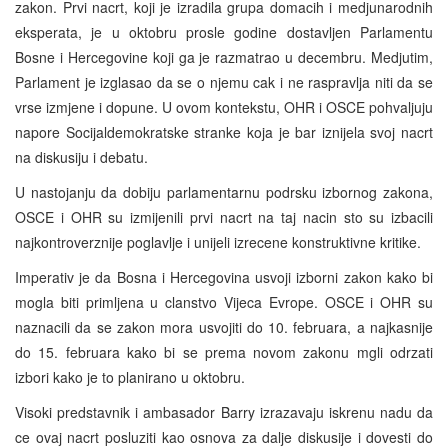
zakon. Prvi nacrt, koji je izradila grupa domacih i medjunarodnih
eksperata, je u oktobru prosle godine dostavljen Parlamentu
Bosne i Hercegovine koji ga je razmatrao u decembru. Medjutim,
Parlament je izglasao da se o njemu cak i ne raspravlja niti da se
vrse izmjene i dopune. U ovom kontekstu, OHR i OSCE pohvaljuju
napore Socijaldemokratske stranke koja je bar iznijela svoj nacrt
na diskusiju i debatu.
U nastojanju da dobiju parlamentarnu podrsku izbornog zakona,
OSCE i OHR su izmijenili prvi nacrt na taj nacin sto su izbacili
najkontroverznije poglavlje i unijeli izrecene konstruktivne kritike.
Imperativ je da Bosna i Hercegovina usvoji izborni zakon kako bi
mogla biti primljena u clanstvo Vijeca Evrope. OSCE i OHR su
naznacili da se zakon mora usvojiti do 10. februara, a najkasnije
do 15. februara kako bi se prema novom zakonu mgli odrzati
izbori kako je to planirano u oktobru.
Visoki predstavnik i ambasador Barry izrazavaju iskrenu nadu da
ce ovaj nacrt posluziti kao osnova za dalje diskusije i dovesti do