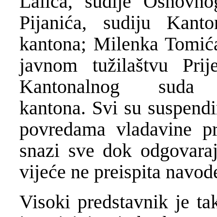
Lalića, sudije Osnovn
Pijanića, sudiju Kant
kantona; Milenka Tomić
javnom tužilaštvu Pri
Kantonalnog suda He
kantona. Svi su suspend
povredama vladavine pr
snazi sve dok odgovaraj
vijeće ne preispita navod
Visoki predstavnik je ta