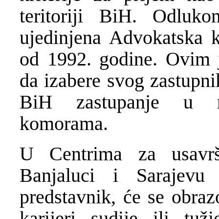
teritoriji BiH. Odluko
ujedinjena Advokatska 
od 1992. godine. Ovim j
da izabere svog zastupn
BiH zastupanje u m
komorama.
U Centrima za usavrš
Banjaluci i Sarajevu
predstavnik, će se obraz
karijeri sudije ili tu