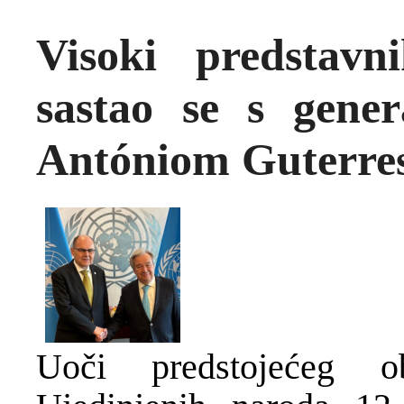
Visoki predstavn
sastao se s gene
Antóniom Guterr
Uoči predstojećeg ob