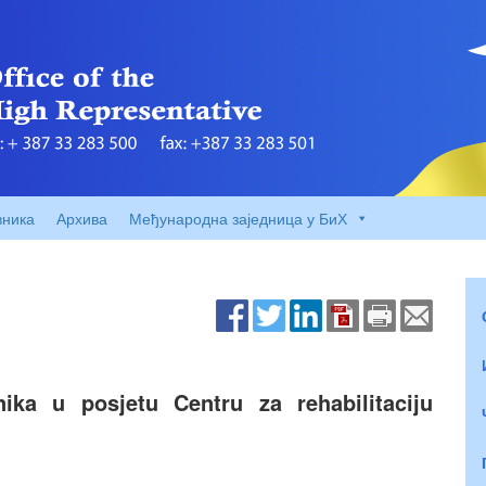
вника
Архива
Међународна заједница у БиХ
ika u posjetu Centru za rehabilitaciju