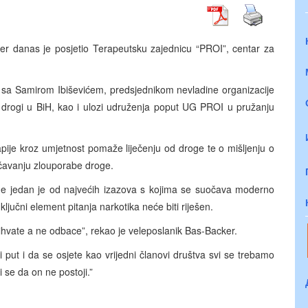
er danas je posjetio Terapeutsku zajednicu “PROI”, centar za
 sa Samirom Ibiševićem, predsjednikom nevladine organizacije
 drogi u BiH, kao i ulozi udruženja poput UG PROI u pružanju
apije kroz umjetnost pomaže liječenju od droge te o mišljenju o
čavanju zlouporabe droge.
roge jedan je od najvećih izazova s kojima se suočava moderno
jučni element pitanja narkotika neće biti riješen.
 prihvate a ne odbace”, rekao je veleposlanik Bas-Backer.
 put i da se osjete kao vrijedni članovi društva svi se trebamo
i se da on ne postoji.”