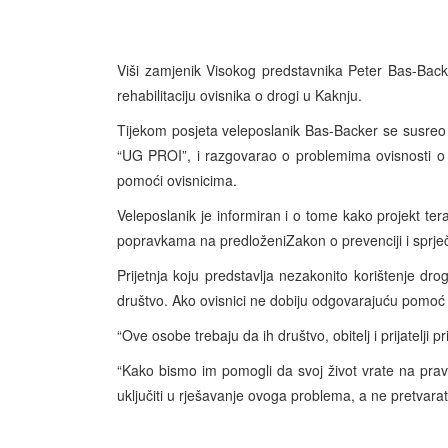
Viši zamjenik Visokog predstavnika Peter Bas-Back
rehabilitaciju ovisnika o drogi u Kaknju.
Tijekom posjeta veleposlanik Bas-Backer se susreo
“UG PROI”, i razgovarao o problemima ovisnosti o
pomoći ovisnicima.
Veleposlanik je informiran i o tome kako projekt ter
popravkama na predloženiZakon o prevenciji i sprje
Prijetnja koju predstavlja nezakonito korištenje d
društvo. Ako ovisnici ne dobiju odgovarajuću pomoć kl
“Ove osobe trebaju da ih društvo, obitelj i prijatelji
“Kako bismo im pomogli da svoj život vrate na pravi
uključiti u rješavanje ovoga problema, a ne pretvarat