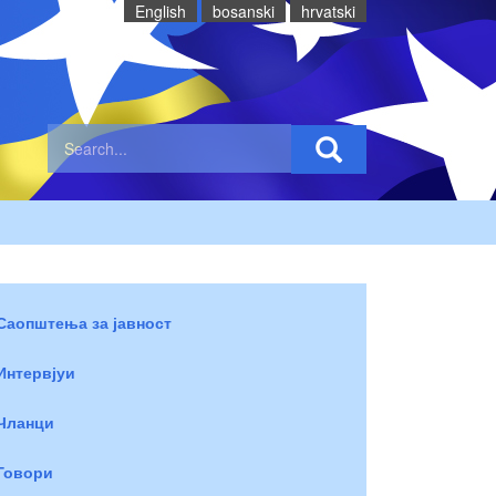
English
bosanski
hrvatski
Саопштења за јавност
Интервјуи
Чланци
Говори