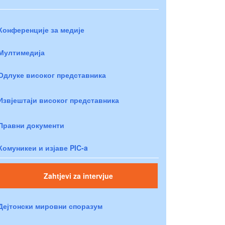
Конференције за медије
Мултимедија
Одлуке високог представника
Извјештаји високог представника
Правни документи
Комуникеи и изјаве PIC-a
Zahtjevi za intervjue
Дејтонски мировни споразум