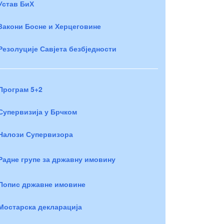
Устав БиХ
Закони Босне и Херцеговине
Резолуције Савјета безбједности
Програм 5+2
Супервизија у Брчком
Налози Супервизора
Радне групе за државну имовину
Попис државне имовине
Мостарска декларација