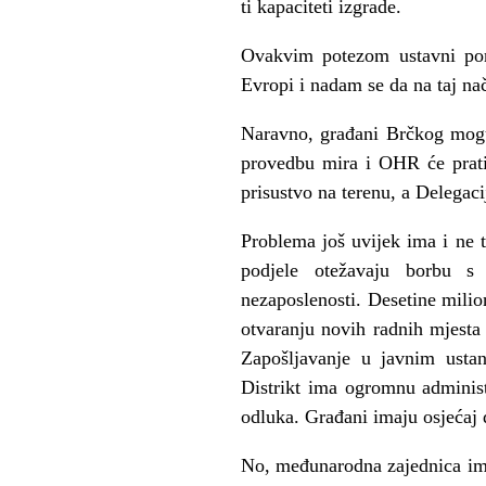
ti kapaciteti izgrade.
Ovakvim potezom ustavni por
Evropi i nadam se da na taj na
Naravno, građani Brčkog mogu
provedbu mira i OHR će pratit
prisustvo na terenu, a Delegac
Problema još uvijek ima i ne 
podjele otežavaju borbu s p
nezaposlenosti. Desetine milion
otvaranju novih radnih mjesta 
Zapošljavanje u javnim usta
Distrikt ima ogromnu administ
odluka. Građani imaju osjećaj
No, međunarodna zajednica ima 