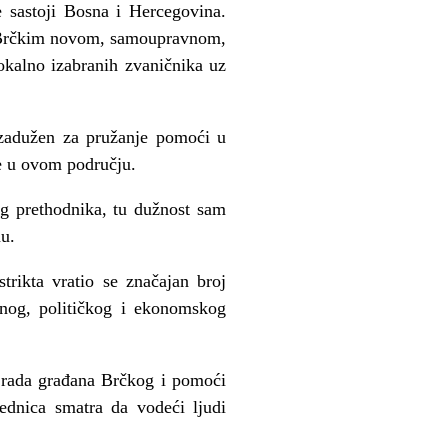
e sastoji Bosna i Hercegovina.
ad Brčkim novom, samoupravnom,
okalno izabranih zvaničnika uz
 zadužen za pružanje pomoći u
je u ovom području.
g prethodnika, tu dužnost sam
u.
strikta vratio se značajan broj
alnog, političkog i ekonomskog
g rada građana Brčkog i pomoći
ednica smatra da vodeći ljudi