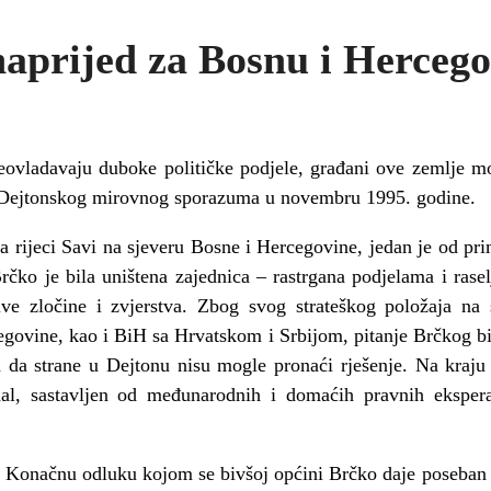
naprijed za Bosnu i Herceg
eovladavaju duboke političke podjele, građani ove zemlje 
ja Dejtonskog mirovnog sporazuma u novembru 1995. godine.
na rijeci Savi na sjeveru Bosne i Hercegovine, jedan je od pr
rčko je bila uništena zajednica – rastrgana podjelama i rasel
ve zločine i zvjerstva. Zbog svog strateškog položaja na 
egovine, kao i BiH sa Hrvatskom i Srbijom, pitanje Brčkog bil
 da strane u Dejtonu nisu mogle pronaći rješenje. Na kraju
nal, sastavljen od međunarodnih i domaćih pravnih eksperat
 Konačnu odluku kojom se bivšoj općini Brčko daje poseban s