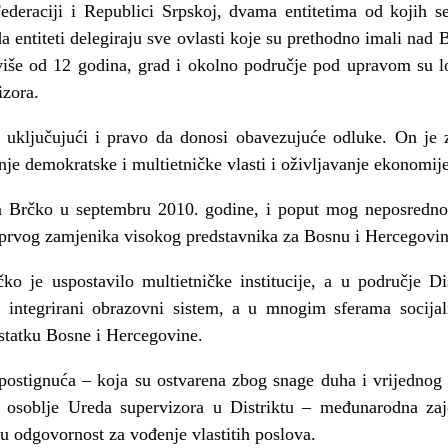
Federaciji i Republici Srpskoj, dvama entitetima od kojih s
da entiteti delegiraju sve ovlasti koje su prethodno imali n
više od 12 godina, grad i okolno područje pod upravom su l
izora.
i, uključujući i pravo da donosi obavezujuće odluke. On je
nje demokratske i multietničke vlasti i oživljavanje ekonomi
za Brčko u septembru 2010. godine, i poput mog neposredno
prvog zamjenika visokog predstavnika za Bosnu i Hercegovin
ko je uspostavilo multietničke institucije, a u područje Di
ji integrirani obrazovni sistem, a u mnogim sferama socij
ostatku Bosne i Hercegovine.
 postignuća – koja su ostvarena zbog snage duha i vrijedno
 osoblje Ureda supervizora u Distriktu – međunarodna zaj
u odgovornost za vođenje vlastitih poslova.