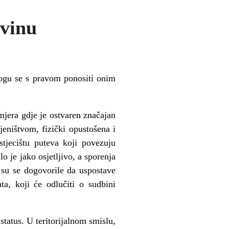
ovinu
mogu se s pravom ponositi onim
imjera gdje je ostvaren značajan
jeništvom, fizički opustošena i
stjecištu puteva koji povezuju
o je jako osjetljivo, a sporenja
 su se dogovorile da uspostave
a, koji će odlučiti o sudbini
tatus. U teritorijalnom smislu,