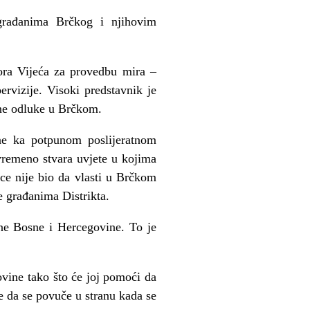
građanima Brčkog i njihovim
ra Vijeća za provedbu mira –
rvizije. Visoki predstavnik je
žne odluke u Brčkom.
ne ka potpunom poslijeratnom
ovremeno stvara uvjete u kojima
ce nije bio da vlasti u Brčkom
e građanima Distrikta.
ane Bosne i Hercegovine. To je
vine tako što će joj pomoći da
te da se povuče u stranu kada se