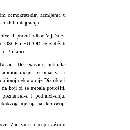
lnim demokratskim zemljama u
ntskih integracija.
nice. Upravni odbor Vijeća za
iktu. OSCE i EUFOR će zadržati
ed u Brčkom.
Bosne i Hercegovine, političke
administracije, siromaštva i
imuliranju ekonomije Distrikta i
a koji bi se trebala potrošiti.
 poznanstava i podmićivanju.
nikakvog utjecaja na donošenje
ve. Zadržani su brojni zaštitni