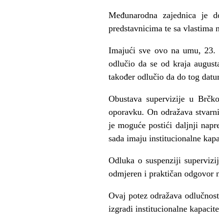
Međunarodna zajednica je d
predstavnicima te sa vlastima 
Imajući sve ovo na umu, 23.
odlučio da se od kraja august
također odlučio da do tog datu
Obustava supervizije u Brčk
oporavku. On odražava stvarni 
je moguće postići daljnji nap
sada imaju institucionalne kap
Odluka o suspenziji supervizi
odmjeren i praktičan odgovor 
Ovaj potez odražava odlučnost
izgradi institucionalne kapacit