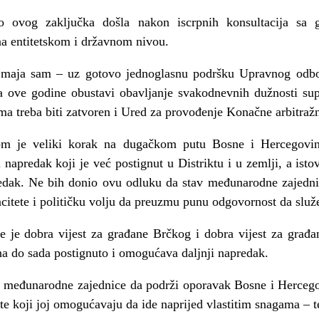
o ovog zaključka došla nakon iscrpnih konsultacija sa 
na entitetskom i državnom nivou.
 maja sam – uz gotovo jednoglasnu podršku Upravnog odbo
a ove godine obustavi obavljanje svakodnevnih dužnosti supe
ma treba biti zatvoren i Ured za provođenje Konačne arbitra
om je veliki korak na dugačkom putu Bosne i Hercegovi
napredak koji je već postignut u Distriktu i u zemlji, a ist
redak. Ne bih donio ovu odluku da stav međunarodne zajedni
acitete i političku volju da preuzmu punu odgovornost da služ
je je dobra vijest za građane Brčkog i dobra vijest za građ
na do sada postignuto i omogućava daljnji napredak.
 međunarodne zajednice da podrži oporavak Bosne i Hercego
ete koji joj omogućavaju da ide naprijed vlastitim snagama – 