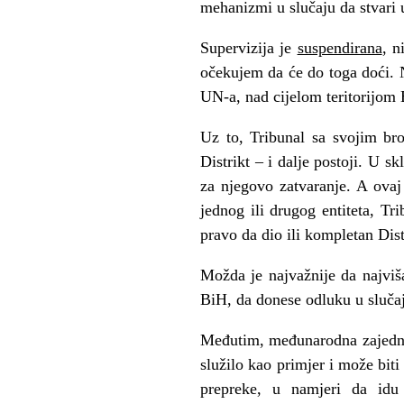
mehanizmi u slučaju da stvar
Supervizija je
suspendirana
, n
očekujem da će do toga doći. N
UN-a, nad cijelom teritorijom 
Uz to, Tribunal sa svojim bro
Distrikt – i dalje postoji. U 
za njegovo zatvaranje. A ovaj
jednog ili drugog entiteta, T
pravo da dio ili kompletan Dist
Možda je najvažnije da najviš
BiH, da donese odluku u slučaj
Međutim, međunarodna zajednic
služilo kao primjer i može biti
prepreke, u namjeri da idu 