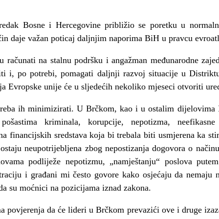
edak Bosne i Hercegovine približio se poretku u norma
čin daje važan poticaj daljnjim naporima BiH u pravcu evroatla
 računati na stalnu podršku i angažman međunarodne zajed
i i, po potrebi, pomagati daljnji razvoj situacije u Distr
ija Evropske unije će u sljedećih nekoliko mjeseci otvoriti ur
treba ih minimizirati. U Brčkom, kao i u ostalim dijelovima 
ošastima kriminala, korupcije, nepotizma, neefikasne 
a financijskih sredstava koja bi trebala biti usmjerena ka st
ostaju neupotrijebljena zbog nepostizanja dogovora o načinu n
novama podliježe nepotizmu, „namještanju“ poslova putem
raciju i građani mi često govore kako osjećaju da nemaju 
 da su moćnici na pozicijama iznad zakona.
povjerenja da će lideri u Brčkom prevazići ove i druge izazo