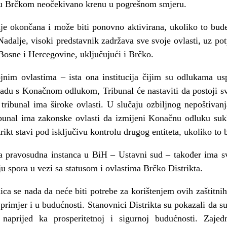
i u Brčkom neočekivano krenu u pogrešnom smjeru.
ije okončana i može biti ponovno aktivirana, ukoliko to bud
adalje, visoki predstavnik zadržava sve svoje ovlasti, uz po
Bosne i Hercegovine, uključujući i Brčko.
jnim ovlastima – ista ona institucija čijim su odlukama usp
skladu s Konačnom odlukom, Tribunal će nastaviti da postoji s
 tribunal ima široke ovlasti. U slučaju ozbiljnog nepoštiva
ribunal ima zakonske ovlasti da izmijeni Konačnu odluku suk
rikt stavi pod isključivu kontrolu drugog entiteta, ukoliko to
a pravosudna instanca u BiH – Ustavni sud – također ima s
u spora u vezi sa statusom i ovlastima Brčko Distrikta.
a se nada da neće biti potrebe za korištenjem ovih zaštitnih
 primjer i u budućnosti. Stanovnici Distrikta su pokazali da s
naprijed ka prosperitetnoj i sigurnoj budućnosti. Zaje