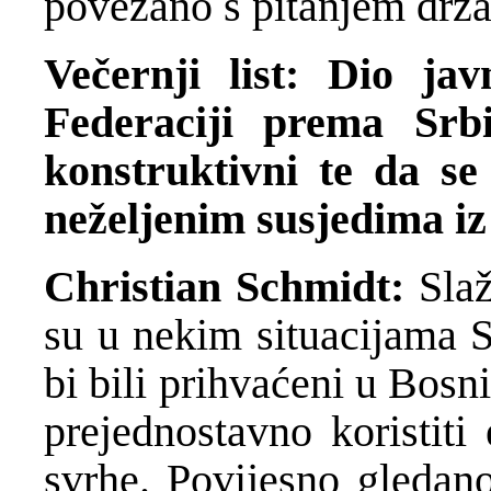
povezano s pitanjem drž
Večernji list: Dio ja
Federaciji prema Sr
konstruktivni te da s
neželjenim susjedima iz
Christian Schmidt:
Sla
su u nekim situacijama S
bi bili prihvaćeni u Bosni
prejednostavno koristiti
svrhe. Povijesno gledan