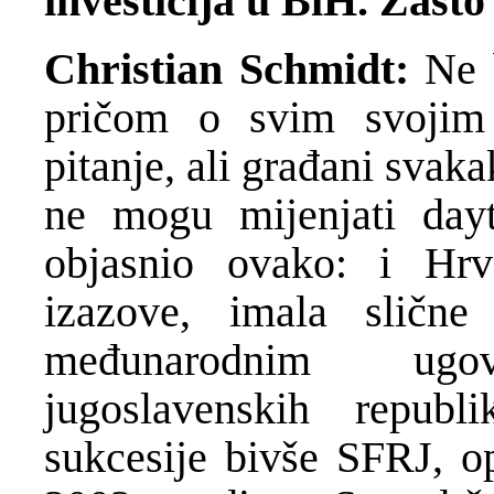
investicija u BiH. Zašto
Christian Schmidt:
Ne 
pričom o svim svojim
pitanje, ali građani svaka
ne mogu mijenjati dayt
objasnio ovako: i Hrv
izazove, imala slične
međunarodnim ug
jugoslavenskih repub
sukcesije bivše SFRJ, op