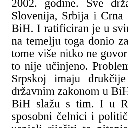
2002. godine. Sve drž
Slovenija, Srbija i Crna
BiH. I ratificiran je u s
na temelju toga donio za
tome više nitko ne govor
to nije učinjeno. Proble
Srpskoj imaju drukčij
državnim zakonom u BiH. 
BiH slažu s tim. I u Re
sposobni čelnici i polit