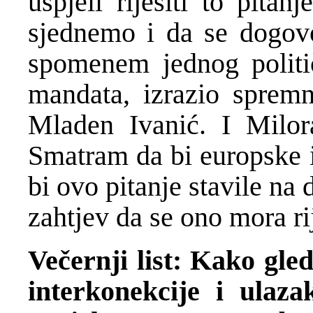
uspjeli riješiti to pita
sjednemo i da se dogov
spomenem jednog politič
mandata, izrazio spremn
Mladen Ivanić. I Milor
Smatram da bi europske in
bi ovo pitanje stavile na 
zahtjev da se ono mora rij
Večernji list: Kako gle
interkonekcije i ulaz