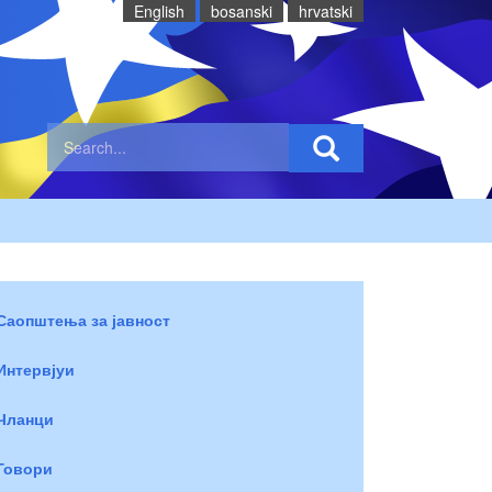
English
bosanski
hrvatski
Саопштења за јавност
Интервјуи
Чланци
Говори