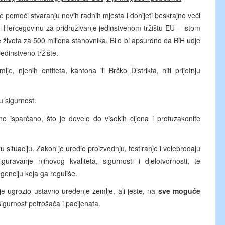
pomoći stvaranju novih radnih mjesta i donijeti beskrajno veći
 i Hercegovinu za pridruživanje jedinstvenom tržištu EU – istom
 života za 500 miliona stanovnika. Bilo bi apsurdno da BiH udje
edinstveno tržište.
e, njenih entiteta, kantona ili Brčko Distrikta, niti prijetnju
u sigurnost.
puno isparčano, što je dovelo do visokih cijena i protuzakonite
u situaciju. Zakon je uredio proizvodnju, testiranje i veleprodaju
uravanje njihovog kvaliteta, sigurnosti i djelotvornosti, te
agenciju koja ga reguliše.
je ugrozio ustavno uređenje zemlje, ali jeste, na
sve moguće
sigurnost potrošača i pacijenata.