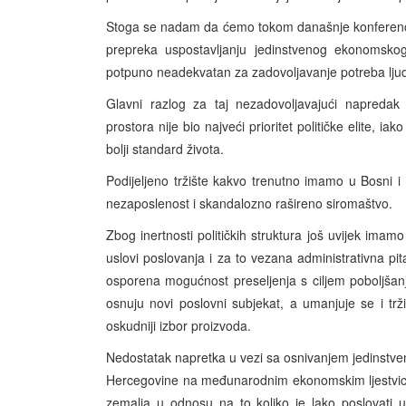
Stoga se nadam da ćemo tokom današnje konferenci
prepreka uspostavljanju jedinstvenog ekonomskog
potpuno neadekvatan za zadovoljavanje potreba ljudi
Glavni razlog za taj nezadovoljavajući napredak 
prostora nije bio najveći prioritet političke elite, ia
bolji standard života.
Podijeljeno tržište kakvo trenutno imamo u Bosni 
nezaposlenost i skandalozno rašireno siromaštvo.
Zbog inertnosti političkih struktura još uvijek imamo
uslovi poslovanja i za to vezana administrativna pit
osporena mogućnost preseljenja s ciljem poboljšanj
osnuju novi poslovni subjekat, a umanjuje se i tržiš
oskudniji izbor proizvoda.
Nedostatak napretka u vezi sa osnivanjem jedinstve
Hercegovine na međunarodnim ekonomskim ljestvicam
zemalja u odnosu na to koliko je lako poslovati 