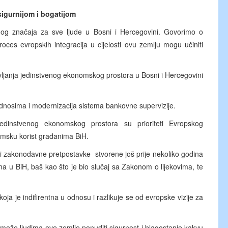
 sigurnijom i bogatijom
og značaja za sve ljude u Bosni i Hercegovini. Govorimo o
oces evropskih integracija u cijelosti ovu zemlju mogu učiniti
ljanja jedinstvenog ekonomskog prostora u Bosni i Hercegovini
nosima i modernizacija sistema bankovne supervizije.
 jedinstvenog ekonomskog prostora su prioriteti Evropskog
nomsku korist građanima BiH.
 i zakonodavne pretpostavke stvorene još prije nekoliko godina
dima u BiH, baš kao što je bio slučaj sa Zakonom o lijekovima, te
koja je indifirentna u odnosu i razlikuje se od evropske vizije za
 može ljudima ove zemlje ponuditi sigurnost i blagostanje kakvu