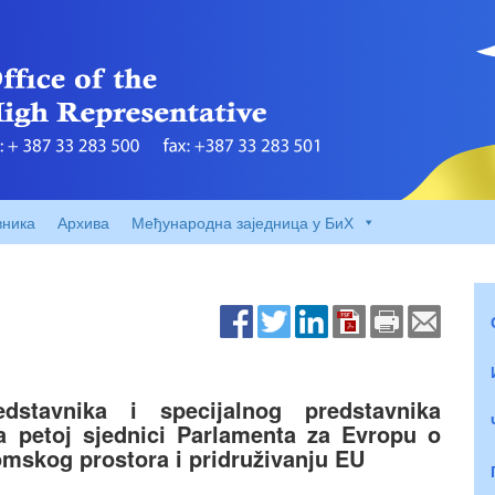
вника
Архива
Међународна заједница у БиХ
stavnika i specijalnog predstavnika
a petoj sjednici Parlamenta za Evropu o
mskog prostora i pridruživanju EU