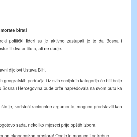
 morate birati
ki politički lideri su je aktivno zastupali je to da Bosna i
or ili dva entiteta, ali ne oboje.
avni dijelovi Ustava BiH.
 geografskih područja i iz svih socijalnih kategorija će biti bolje
i ako Bosna i Hercegovina bude brže napredovala na svom putu ka
o je, koristeći racionalne argumente, moguće predstaviti kao
otovo sada, nekoliko mjeseci prije opštih izbora.
stvenog ekonomskog prostora! Oboje je moguće i potrebno.