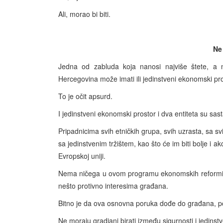
Ali, morao bi biti.
Ne
Jedna od zabluda koja nanosi najviše štete, a ne
Hercegovina može imati ili jedinstveni ekonomski prost
To je očit apsurd.
I jedinstveni ekonomski prostor i dva entiteta su sast
Pripadnicima svih etničkih grupa, svih uzrasta, sa svih
sa jedinstvenim tržištem, kao što će im biti bolje 
Evropskoj uniji.
Nema ničega u ovom programu ekonomskih reformi št
nešto protivno interesima građana.
Bitno je da ova osnovna poruka dođe do građana, pog
Ne moraju gradjani birati između sigurnosti i jedin