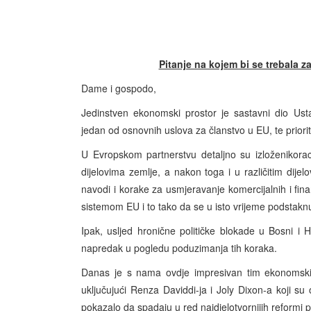
Pitanje na kojem bi se trebala 
Dame i gospodo,
Jedinstven ekonomski prostor je sastavni dio Ust
jedan od osnovnih uslova za članstvo u EU, te priorite
U Evropskom partnerstvu detaljno su izloženikorac
dijelovima zemlje, a nakon toga i u različitim dije
navodi i korake za usmjeravanje komercijalnih i fina
sistemom EU i to tako da se u isto vrijeme podstaknu 
Ipak, usljed hronične političke blokade u Bosni i H
napredak u pogledu poduzimanja tih koraka.
Danas je s nama ovdje impresivan tim ekonomskih 
uključujući Renza Daviddi-ja i Joly Dixon-a koji su
pokazalo da spadaju u red najdjelotvornijih reformi 