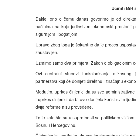
Učiniti BiH
Dakle, ono o čemu danas govorimo je od direktn
načinima na koje jedinstven ekonomski prostor i pr
sigurnijom i bogatijom.
Upravo zbog toga je šokantno da je proces uspostav
zaustavljen.
Uzmimo samo dva primjera: Zakon o obligacionim od
Ovi centralni stubovi funkcionisanja efikasnog
partnerstva koji će donijeti direktnu i značajnu eko
Međutim, uprkos činjenici da su sve administrativne
i uprkos činjenici da bi ovo donijelo korist svim lju
dvije reforme nisu provedene.
To je zato što su u suprotnosti sa političkom vizijom 
Bosnu i Hercegovinu.
Činjenica je, međutim, da ova konkurentna vizija ne