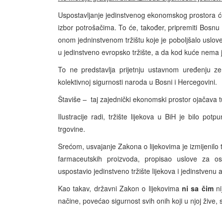
Uspostavljanje jedinstvenog ekonomskog prostora će 
izbor potrošačima. To će, također, pripremiti Bosnu
onom jedninstvenom tržištu koje je poboljšalo uslove
u jedinstveno evropsko tržište, a da kod kuće nema j
To ne predstavlja prijetnju ustavnom uređenju zemlj
kolektivnoj sigurnosti naroda u Bosni i Hercegovini.
Štaviše – taj zajednički ekonomski prostor ojačava t
Ilustracije radi, tržište lijekova u BiH je bilo pot
trgovine.
Srećom, usvajanje Zakona o lijekovima je izmijenilo t
farmaceutskih proizvoda, propisao uslove za osig
uspostavio jedinstveno tržište lijekova i jedinstvenu 
Kao takav, državni Zakon o lijekovima
ni sa čim
ni
načine, povećao sigurnost svih onih koji u njoj žive, 