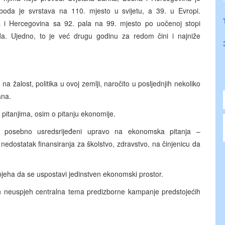
boda je svrstava na 110. mjesto u svijetu, a 39. u Evropi.
 i Hercegovina sa 92. pala na 99. mjesto po uočenoj stopi
da. Ujedno, to je već drugu godinu za redom čini i najniže
, na žalost, politika u ovoj zemlji, naročito u posljednjih nekoliko
ana.
pitanjima, osim o pitanju ekonomije.
posebno usredsrijeđeni upravo na ekonomska pitanja –
nedostatak finansiranja za školstvo, zdravstvo, na činjenicu da
jeha da se uspostavi jedinstven ekonomski prostor.
an neuspjeh centralna tema predizborne kampanje predstojećih