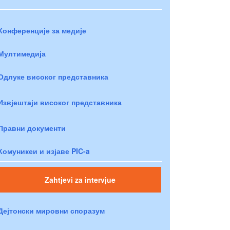
Конференције за медије
Мултимедија
Одлуке високог представника
Извјештаји високог представника
Правни документи
Комуникеи и изјаве PIC-a
Zahtjevi za intervjue
Дејтонски мировни споразум