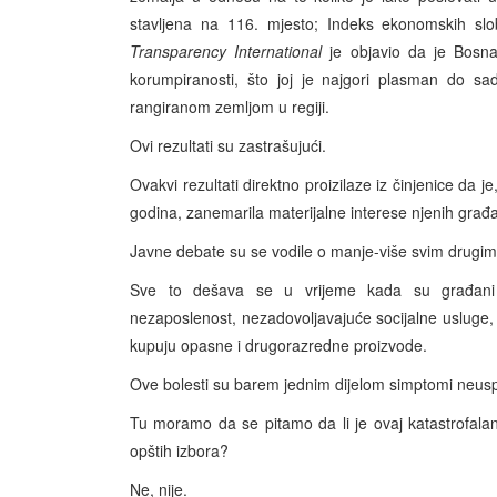
stavljena na 116. mjesto; Indeks ekonomskih slo
Transparency International
je objavio da je Bosna
korumpiranosti, što joj je najgori plasman do sa
rangiranom zemljom u regiji.
Ovi rezultati su zastrašujući.
Ovakvi rezultati direktno proizilaze iz činjenice da je
godina, zanemarila materijalne interese njenih građ
Javne debate su se vodile o manje-više svim drugim 
Sve to dešava se u vrijeme kada su građani 
nezaposlenost, nezadovoljavajuće socijalne usluge, 
kupuju opasne i drugorazredne proizvode.
Ove bolesti su barem jednim dijelom simptomi neusp
Tu moramo da se pitamo da li je ovaj katastrofal
opštih izbora?
Ne, nije.