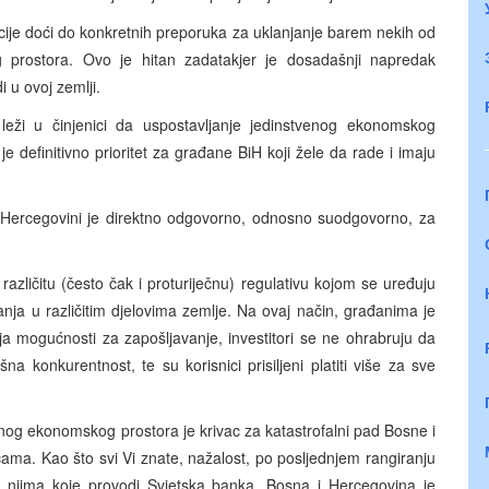
je doći do konkretnih preporuka za uklanjanje barem nekih od
 prostora. Ovo je hitan zadatakjer je dosadašnji napredak
 u ovoj zemlji.
leži u činjenici da uspostavljanje jedinstvenog ekonomskog
ko je definitivno prioritet za građane BiH koji žele da rade i imaju
i Hercegovini je direktno odgovorno, odnosno suodgovorno, za
 različitu (često čak i proturiječnu) regulativu kojom se uređuju
anja u različitim djelovima zemlje. Na ovaj način, građanima je
a mogućnosti za zapošljavanje, investitori se ne ohrabruju da
na konkurentnost, te su korisnici prisiljeni platiti više za sve
nog ekonomskog prostora je krivac za katastrofalni pad Bosne i
a. Kao što svi Vi znate, nažalost, po posljednjem rangiranju
u njima koje provodi Svjetska banka, Bosna i Hercegovina je