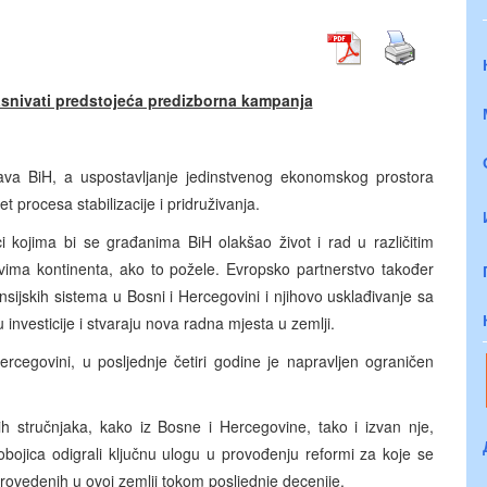
zasnivati predstojeća predizborna kampanja
ava BiH, a uspostavljanje jedinstvenog ekonomskog prostora
t procesa stabilizacije i pridruživanja.
i kojima bi se građanima BiH olakšao život i rad u različitim
lovima kontinenta, ako to požele. Evropsko partnerstvo također
nsijskih sistema u Bosni i Hercegovini i njihovo usklađivanje sa
investicije i stvaraju nova radna mjesta u zemlji.
ercegovini, u posljednje četiri godine je napravljen ograničen
stručnjaka, kako iz Bosne i Hercegovine, tako i izvan nje,
 obojica odigrali ključnu ulogu u provođenju reformi za koje se
provedenih u ovoj zemlji tokom posljednje decenije.