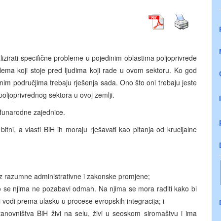
nalizirati specifične probleme u pojedinim oblastima poljoprivrede
oblema koji stoje pred ljudima koji rade u ovom sektoru. Ko god
nim područjima trebaju rješenja sada. Ono što oni trebaju jeste
poljoprivrednog sektora u ovoj zemlji.
đunarodne zajednice.
tni, a vlasti BiH ih moraju rješavati kao pitanja od krucijalne
roz razumne administrativne i zakonske promjene;
ko se njima ne pozabavi odmah. Na njima se mora raditi kako bi
i vodi prema ulasku u procese evropskih integracija; i
anovništva BiH živi na selu, živi u seoskom siromaštvu i ima