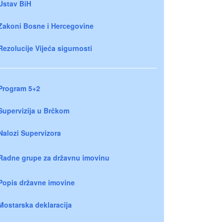
Ustav BiH
Zakoni Bosne i Hercegovine
Rezolucije Vijeća sigurnosti
Program 5+2
Supervizija u Brčkom
Nalozi Supervizora
Radne grupe za državnu imovinu
Popis državne imovine
Mostarska deklaracija