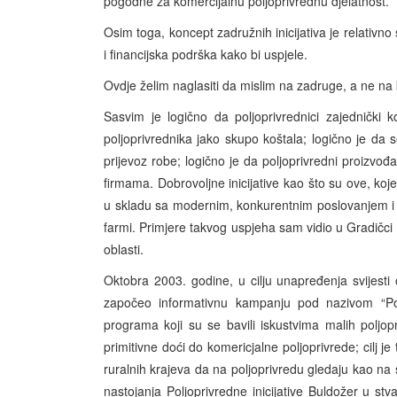
pogodne za komercijalnu poljoprivrednu djelatnost.
Osim toga, koncept zadružnih inicijativa je relativno 
i financijska podrška kako bi uspjele.
Ovdje želim naglasiti da mislim na zadruge, a ne na
Sasvim je logično da poljoprivrednici zajednički k
poljoprivrednika jako skupo koštala; logično je da se
prijevoz robe; logično je da poljoprivredni proizv
firmama. Dobrovoljne inicijative kao što su ove, koje
u skladu sa modernim, konkurentnim poslovanjem i 
farmi. Primjere takvog uspjeha sam vidio u Gradičc
oblasti.
Oktobra 2003. godine, u cilju unapređenja svijesti
započeo informativnu kampanju pod nazivom “Polj
programa koji su se bavili iskustvima malih poljo
primitivne doći do komericjalne poljoprivrede; cilj j
ruralnih krajeva da na poljoprivredu gledaju kao na s
nastojanja Poljoprivredne inicijative Buldožer u stv