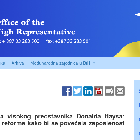
ika
Arhiva
Međunarodna zajednica u BiH
ka visokog predstavnika Donalda Haysa:
reforme kako bi se povećala zaposlenost