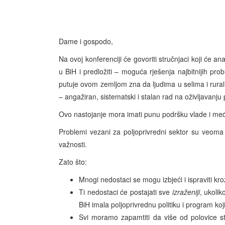
Dame i gospodo,
Na ovoj konferenciji će govoriti stručnjaci koji će a
u BiH i predložiti – moguća rješenja najbitnijih pr
putuje ovom zemljom zna da ljudima u selima i rural
– angažiran, sistematski i stalan rad na oživljavanju 
Ovo nastojanje mora imati punu podršku vlade i me
Problemi vezani za poljoprivredni sektor su veoma bi
važnosti.
Zato što:
Mnogi nedostaci se mogu izbjeći i ispraviti k
Ti nedostaci će postajati sve
izraženiji
, ukoli
BiH imala poljoprivrednu politiku i program koj
Svi moramo zapamtiti da više od polovice st