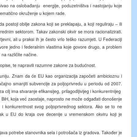
nivao na oslobađanju energije, poduzetništva i nastojanju koje
oblematično okruženje u kojem rade.
a postoji obilje zakona koji se preklapaju, a koji reguliraju – ili
vrednim sektorom. Takav zakonski okvir se mora racionalizirati.
jevni, ali u praksi ih je često vrlo teško razumjeti. U Federaciji
vore jedno i federalnim vlastima koje govore drugo, a problem
na različite načine.
ropise, te napravili razumne zakone za budućnost.
 uniju. Znam da će EU kao organizacija započeti ambicioznu i
čajno smanjiti subvencije za poljoprivredu u periodu od 2007.
za cilj ima stvaranje efikansijeg, prilagodljivijeg i konkurentnijeg
da BiH, koja već zaostaje, naprosto ne može odgađati donošenje
t i konkurentnost svog poljoprivrednog sektora. Ako se to ne
zak u EU do kraja ove decenije u vremenskom okviru koji je
ljava potrebe stanovnika sela i potrošača iz gradova. Također je