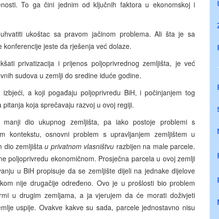
osti. To ga čini jednim od ključnih faktora u ekonomskoj i
hvatiti ukoštac sa pravom jačinom problema. Ali šta je sa
e konferencije jeste da rješenja već dolaze.
šati privatizacija i prijenos poljoprivrednog zemljišta, je već
ovnih sudova u zemlji do sredine iduće godine.
zbjeći, a koji pogađaju poljoprivredu BiH, i počinjanjem tog
pitanja koja sprečavaju razvoj u ovoj regiji.
ni manji dio ukupnog zemljišta, pa iako postoje problemi s
tom kontekstu, osnovni problem s upravljanjem zemljištem u
n dio zemljišta
u privatnom vlasništvu
razbijen na male parcele.
ne poljoprivredu ekonomičnom. Prosječna parcela u ovoj zemlji
anju u BiH propisuje da se zemljište dijeli na jednake dijelove
ukom nije drugačije određeno. Ovo je u prošlosti bio problem
formi u drugim zemljama, a ja vjerujem da će morati doživjeti
zemlje uspije. Ovakve kakve su sada, parcele jednostavno nisu