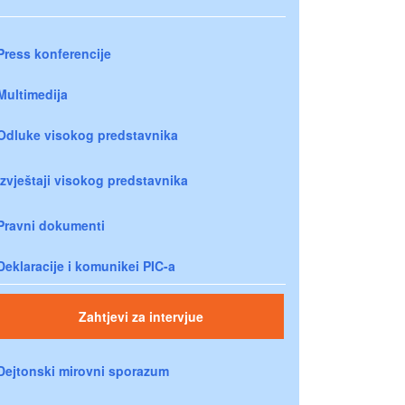
Press konferencije
Multimedija
Odluke visokog predstavnika
Izvještaji visokog predstavnika
Pravni dokumenti
Deklaracije i komunikei PIC-a
Zahtjevi za intervjue
Dejtonski mirovni sporazum