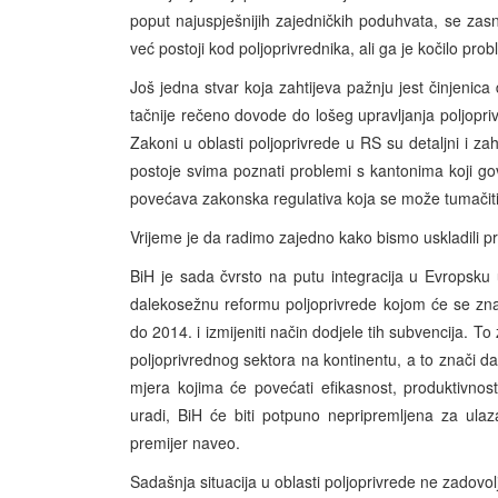
poput najuspješnijih zajedničkih poduhvata, se zas
već postoji kod poljoprivrednika, ali ga je kočilo pr
Još jedna stvar koja zahtijeva pažnju jest činjenica d
tačnije rečeno dovode do lošeg upravljanja poljopri
Zakoni u oblasti poljoprivrede u RS su detaljni i zaht
postoje svima poznati problemi s kantonima koji go
povećava zakonska regulativa koja se može tumačiti 
Vrijeme je da radimo zajedno kako bismo uskladili p
BiH je sada čvrsto na putu integracija u Evropsku
dalekosežnu reformu poljoprivrede kojom će se zna
do 2014. i izmijeniti način dodjele tih subvencija. To 
poljoprivrednog sektora na kontinentu, a to znači 
mjera kojima će povećati efikasnost, produktivnos
uradi, BiH će biti potpuno nepripremljena za ula
premijer naveo.
Sadašnja situacija u oblasti poljoprivrede ne zadovo