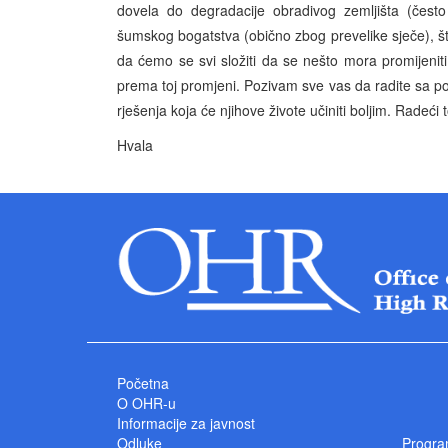
dovela do degradacije obradivog zemljišta (često
šumskog bogatstva (obično zbog prevelike sječe), š
da ćemo se svi složiti da se nešto mora promijeniti
prema toj promjeni. Pozivam sve vas da radite sa po
rješenja koja će njihove živote učiniti boljim. Radeći
Hvala
Početna
O OHR-u
Informacije za javnost
Odluke
Progra