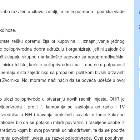
slabo razvijen u čitavoj zemlji, te im je potrebna i podrška vlade
 kolhoze.
oriste tešku opremu čija bi kupovina ili iznajmljivanje jednog
 poljoprivredna dobra udružuju i organiziraju jeftini zajednički
ođači sklapaju skupne marketinške ugovore sa agroprerađivačkim
 inicira tržište, koriste poljoprivrednicima – one su u potpunosti
nemaju ništa zajedničko sa propalom politikom bivših državnih
i i Zvorniku. No, moramo naći način da se poveća učešće u ovoj
 o ulozi poljoprivrede u otvaranju novih radnih mjesta, OHR je
oprivreda i profit ”. kampanja se sastojala od radio i TV
privrednika u BiH i davanja praktičnih savjeta o tome kako od
e također bio da se potaknu mladi povratnici i raseljene osobe iz
redstvo kojim bi svoj povratak učinili održivim, te da se podrže
aranju povoljnih uvjeta za razvoj poljoprivrede. Ovaj poduhvat,