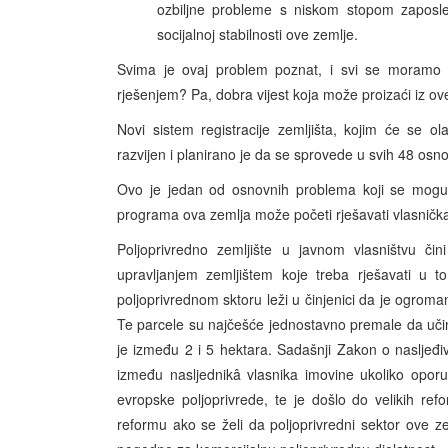
ozbiljne probleme s niskom stopom zaposlen
socijalnoj stabilnosti ove zemlje.
Svima je ovaj problem poznat, i svi se moramo u
rješenjem? Pa, dobra vijest koja može proizaći iz ov
Novi sistem registracije zemljišta, kojim će se olak
razvijen i planirano je da se sprovede u svih 48 osn
Ovo je jedan od osnovnih problema koji se mogu i
programa ova zemlja može početi rješavati vlasnička 
Poljoprivredno zemljište u javnom vlasništvu či
upravljanjem zemljištem koje treba rješavati u 
poljoprivrednom sktoru leži u činjenici da je ogroma
Te parcele su najčešće jednostavno premale da uči
je između 2 i 5 hektara. Sadašnji Zakon o nasljeđiv
između nasljednikâ vlasnika imovine ukoliko opor
evropske poljoprivrede, te je došlo do velikih re
reformu ako se želi da poljoprivredni sektor ove 