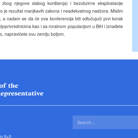
 zbog njegove slabog korištenja) i bezobzirne eksploatacije
to je rezultat manjkavih zakona i neadekvatnog nadzora. Mislim
, a nadam se da će ova konferencija biti odlučujući prvi korak
ljoprivrednicima kao i sa roralnom populacijom u BiH i iznađete
 to, napravićete ovu zemlju boljom.
m 5+2