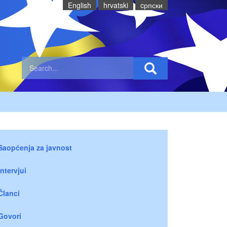
English
hrvatski
cрпски
Saopćenja za javnost
Intervjui
Članci
Govori