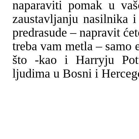
naparaviti pomak u vaš
zaustavljanju nasilnika i
predrasude – napravit
ć
et
treba vam metla – samo en
što -kao i Harryju Po
ljudima u Bosni i Herceg