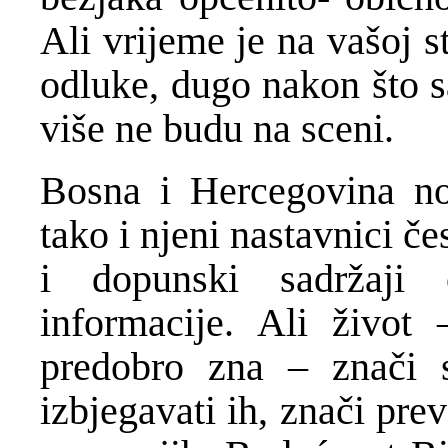
Ali vrijeme je na vašoj s
odluke, dugo nakon što sa
više ne budu na sceni.
Bosna i Hercegovina no
tako i njeni nastavnici
č
e
i dopunski sadr
ž
aji
informacije. Ali
ž
ivot 
predobro zna – zna
č
i 
izbjegavati ih, zna
č
i prev