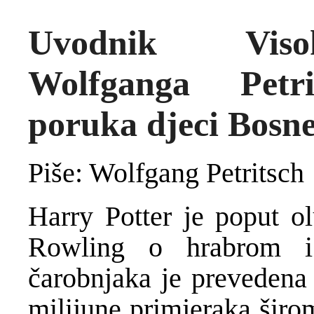
Uvodnik Visok
Wolfganga Petri
poruka djeci Bosne
Piše: Wolfgang Petritsch
Harry Potter je poput olu
Rowling o hrabrom i
č
arobnjaka je prevedena 
milijune primjeraka širo