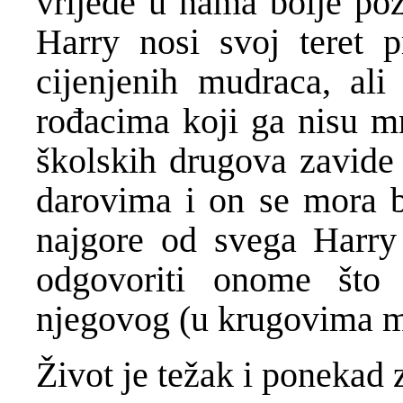
vrijede u nama bolje po
Harry nosi svoj teret 
cijenjenih mudraca, ali
ro
đ
acima koji ga nisu m
školskih drugova zavide
darovima i on se mora br
najgore od svega Harry
odgovoriti onome što
njegovog (u krugovima m
Ž
ivot je te
ž
ak i ponekad 