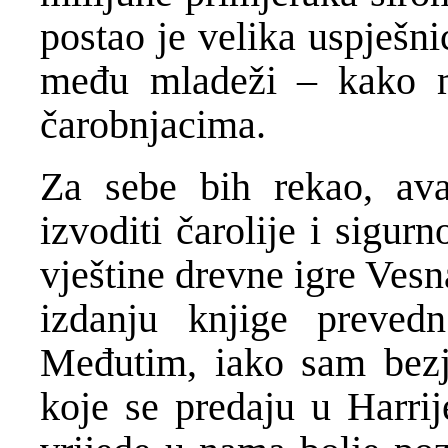
postao je velika uspješn
me
đ
u mlade
ž
i – kako 
č
arobnjacima.
Za sebe bih rekao, av
izvoditi
č
arolije i sigu
vještine drevne igre Ves
izdanju knjige preved
Me
đ
utim, iako sam bezj
koje se predaju u Harrij