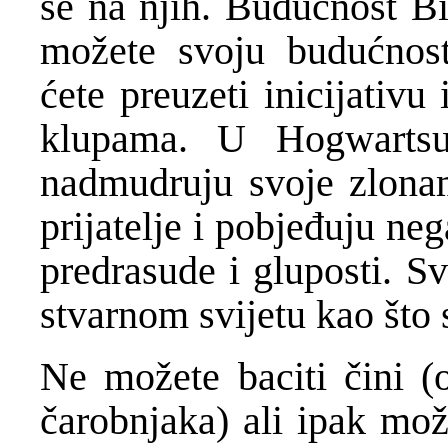
se na njih. Budu
ć
nost 
mo
ž
ete svoju budu
ć
nos
ć
ete preuzeti inicijativu
klupama. U Hogwarts
nadmudruju svoje zlonam
prijatelje i pobje
đ
uju neg
predrasude i gluposti. S
stvarnom svijetu kao što s
Ne mo
ž
ete baciti
č
ini (
č
arobnjaka) ali ipak mo