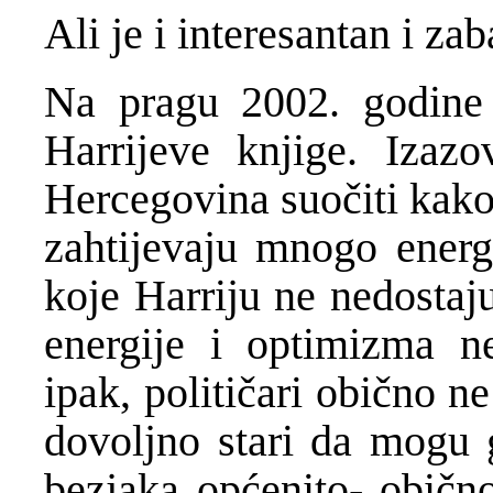
Ali je i interesantan i za
Na pragu 2002. godine t
Harrijeve knjige. Izaz
Hercegovina suo
č
iti kak
zahtijevaju mnogo energi
koje Harriju ne nedostaj
energije i optimizma ne
ipak, politi
č
ari obi
č
no ne
dovoljno stari da mogu g
bezjaka op
ć
enito- obi
č
n