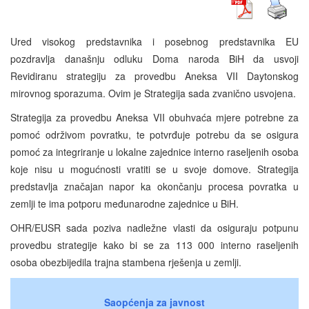
Ured visokog predstavnika i posebnog predstavnika EU
pozdravlja današnju odluku Doma naroda BiH da usvoji
Revidiranu strategiju za provedbu Aneksa VII Daytonskog
mirovnog sporazuma. Ovim je Strategija sada zvanično usvojena.
Strategija za provedbu Aneksa VII obuhvaća mjere potrebne za
pomoć održivom povratku, te potvrđuje potrebu da se osigura
pomoć za integriranje u lokalne zajednice interno raseljenih osoba
koje nisu u mogućnosti vratiti se u svoje domove. Strategija
predstavlja značajan napor ka okončanju procesa povratka u
zemlji te ima potporu međunarodne zajednice u BiH.
OHR/EUSR sada poziva nadležne vlasti da osiguraju potpunu
provedbu strategije kako bi se za 113 000 interno raseljenih
osoba obezbijedila trajna stambena rješenja u zemlji.
Saopćenja za javnost