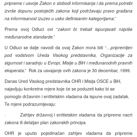
pripreme i usvoje Zakon o slobodi informisanja i da prema potrebi
izvrše dopunu postojećih zakona koji podržavaju pravo građana
na informisanost izuzev u usko definisanim kategorijama
.”
Prema ovoj Odluci ovi “
zakoni bi trebali ispunjavati najviše
međunarodne standarde
.”
U Odluci se dalje navodi da ovaj Zakon mora biti “…
pripremljen
pod vodstvom Ureda Visokog predstavnika, Organizacije za
sigurnost i saradnju u Evropi, Misije u BiH i međunarodnih pravnih
eksperata
.” Rok za usvajanje ovih zakona je 30 decembar, 1999.
Danas Ured Visokog predstavnika OHR i Misija OSCE u BiH,
najavljuju konkretne mjere koje će se poduzeti kako bi se
pomoglo državnim i entitetskim vladama da ispune ovaj zadatak.
Te mjere podrazumijevaju:
· Zahtjev državnoj i entitetskim vladama da pripreme nacrt
zakona ili detaljan plan zakonskih principa
OHR je uputio pojedinačan zahtjev vladama da pripreme