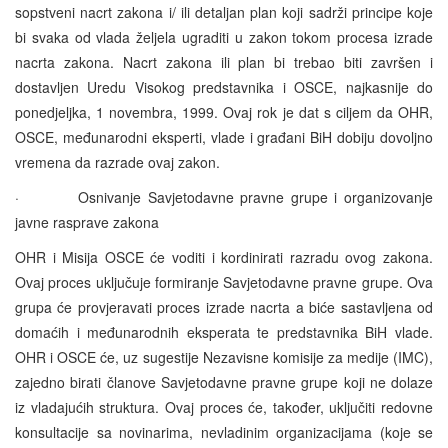
sopstveni nacrt zakona i/ ili detaljan plan koji sadrži principe koje
bi svaka od vlada željela ugraditi u zakon tokom procesa izrade
nacrta zakona. Nacrt zakona ili plan bi trebao biti završen i
dostavljen Uredu Visokog predstavnika i OSCE, najkasnije do
ponedjeljka, 1 novembra, 1999. Ovaj rok je dat s ciljem da OHR,
OSCE, međunarodni eksperti, vlade i građani BiH dobiju dovoljno
vremena da razrade ovaj zakon.
· Osnivanje Savjetodavne pravne grupe i organizovanje
javne rasprave zakona
OHR i Misija OSCE će voditi i kordinirati razradu ovog zakona.
Ovaj proces uključuje formiranje Savjetodavne pravne grupe. Ova
grupa će provjeravati proces izrade nacrta a biće sastavljena od
domaćih i međunarodnih eksperata te predstavnika BiH vlade.
OHR i OSCE će, uz sugestije Nezavisne komisije za medije (IMC),
zajedno birati članove Savjetodavne pravne grupe koji ne dolaze
iz vladajućih struktura. Ovaj proces će, također, uključiti redovne
konsultacije sa novinarima, nevladinim organizacijama (koje se