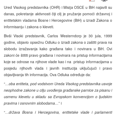
Ured Visokog predstavnika (OHR) i Misija OSCE u BiH najavili su
danas, pokretanje aktivnosti čiji cilj je pružanje pomoći državnoj i
entitetskim vladama Bosne i Hercegovine (BiH) u izradi Zakona o
informisanju i zakona o kleveti.
Bivši Visoki predstavnik, Carlos Westerndorp je 30 jula, 1999
godine, objavio opsežnu Odluku o izradi zakona o zaštiti prava na
slobodu izražavanja kako građana tako i novinara u BiH. Ovi
zakoni će štititi pravo građana i novinara na pristup informacijama
koje se odnose na njihove vlade kao i na pristup informacijama u
posjedu njihovih vlada i javnih institucija uključujući i pravo
objavljivanja tih informacija. Ova Odluka određuje da:
“…
oba entiteta, pod vodstvom Ureda Visokog predstavnika usvoje
neophodne zakone u cilju uvođenja građanske parnice za pisanu i
usmenu klevetu u skladu sa Evropskom konvencijom o ljudskim
pravima i osnovnim slobodama…
” i
“…
država Bosna i Hercegovina, entitetske vlade i parlamenti