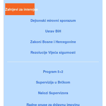
Zahtjevi za intervjue
Dejtonski mirovni sporazum
Ustav BiH
Zakoni Bosne i Hercegovine
Rezolucije Vijeća sigurnosti
Program 5+2
Supervizija u Brčkom
Nalozi Supervizora
Radne grupe za državnu imovinu