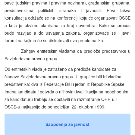
bave ljudskim pravima i pravima novinara), građanskim grupama,
predstavnicima političkih stranaka i javnosti. Prva takva
konsultacija održaće se na konferenciji koju će organizovati OSCE
a koja je okvirno planirana za kraj novembra. Kako se proces
bude razvijao a do usvajanja zakona, organizovaće se i javni
forumi na kojima će se diskutovati ova problematika.
· Zahtjev entitetskim vladama da predlože predstavnike u
Savjetodavnu pravnu grupu
Od entitetskih vlada je zatraženo da predlože kandidate za
članove Savjetodavnu pravnu grupu. U grupi će biti tri vladina
predstavnika: dva iz Federacije BiH i jedan iz Republike Srpske.
Imena kandidata i potvrda o njihovim kvalifikacijama neophodnim
za kandidaturu trebaju se dostaviti na razmatranje OHR-u i
OSCE-u najkasnije do ponedjeljka, 22. oktobra 1999.
Saopćenja za javnost