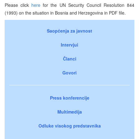
Please click
here
for the UN Security Council Resolution 844
(1993) on the situation in Bosnia and Herzegovina in PDF file.
Saopćenja za javnost
Intervjui
Članci
Govori
Press konferencije
Multimedija
Odluke visokog predstavnika