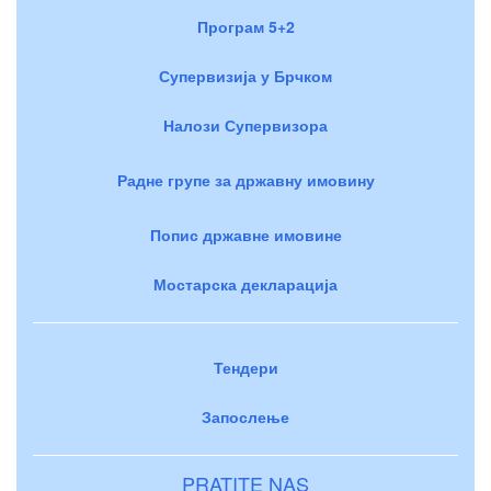
Програм 5+2
Супервизија у Брчком
Налози Супервизора
Радне групе за државну имовину
Попис државне имовине
Мостарска декларација
Тендери
Запослење
PRATITE NAS