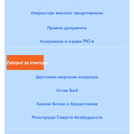
Извјештаји високог представника
Правни документи
Комуникеи и изјаве PIC-a
Zahtjevi za intervjue
Дејтонски мировни споразум
Устав БиХ
Закони Босне и Херцеговине
Резолуције Савјета безбједности