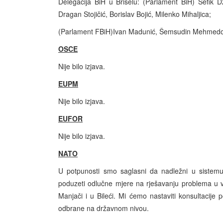
Delegacija BiH u Briselu: (Parlament BiH) Šefik D
Dragan Stojičić, Borislav Bojić, Milenko Mihaljica;
(Parlament FBiH)Ivan Madunić, Šemsudin Mehmedović
OSCE
Nije bilo izjava.
EUPM
Nije bilo izjava.
EUFOR
Nije bilo izjava.
NATO
U potpunosti smo saglasni da nadležni u sistemu
poduzeti odlučne mjere na rješavanju problema u ve
Manjači i u Bileći. Mi ćemo nastaviti konsultacij
odbrane na državnom nivou.