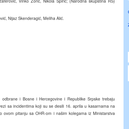
žaferović, Vinko Zorić, Nikola Špirić; (Narodna skupština RS)
, Nijaz Skenderagić, Meliha Alić.
 odbrane i Bosne i Hercegovine i Republike Srpske trebaju
zi sa incidentima koji su se desili 16. aprila u kasarnama na
e po ovom pitanju sa OHR-om i našim kolegama iz Ministarstva