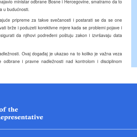
 najavio ministar odbrane Bosne i Hercegovine, smatramo da to
ta u budućnosti.
juće pripreme za takve svečanosti i postarati se da se one
ati brže i poduzeti korektivne mjere kada se problemi pojave i
sigurati da njihovi podređeni poštuju zakon i izvršavaju data
adležnosti. Ovaj događaj je ukazao na to koliko je važna veza
e odbrane i pravne nadležnosti nad kontrolom i disciplinom