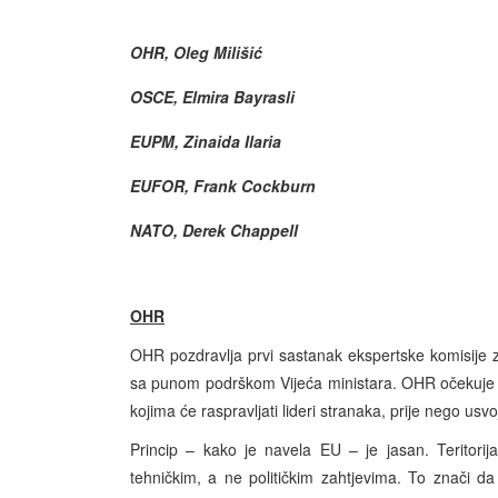
OHR, Oleg Milišić
OSCE,
Elmira
Bayrasli
EUPM, Zinaida Ilaria
EUFOR, Frank Cockburn
NATO, Derek Chappell
OHR
OHR pozdravlja prvi sastanak ekspertske komisije za 
sa punom podrškom Vijeća ministara. OHR očekuje da
kojima će raspravljati lideri stranaka, prije nego usv
Princip – kako je navela EU – je jasan. Teritorij
tehničkim, a ne političkim zahtjevima. To znači da k