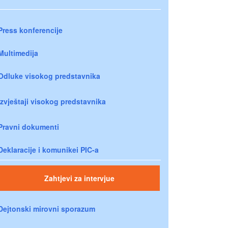
Press konferencije
Multimedija
Odluke visokog predstavnika
Izvještaji visokog predstavnika
Pravni dokumenti
Deklaracije i komunikei PIC-a
Zahtjevi za intervjue
Dejtonski mirovni sporazum