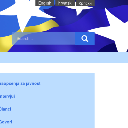
English
hrvatski
cрпски
Saopćenja za javnost
Intervjui
Članci
Govori