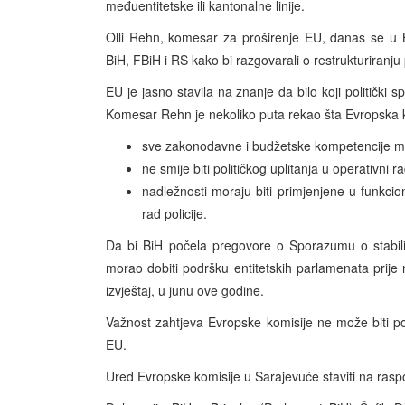
međuentitetske ili kantonalne linije.
Olli Rehn, komesar za proširenje EU, danas se u 
BiH, FBiH i RS kako bi razgovarali o restrukturiranju p
EU je jasno stavila na znanje da bilo koji politički s
Komesar Rehn je nekoliko puta rekao šta Evropska k
sve zakonodavne i budžetske kompetencije mor
ne smije biti političkog uplitanja u operativni ra
nadležnosti moraju biti primjenjene u funkc
rad policije.
Da bi BiH počela pregovore o Sporazumu o stabiliz
morao dobiti podršku entitetskih parlamenata prije
izvještaj, u junu ove godine.
Važnost zahtjeva Evropske komisije ne može biti pot
EU.
Ured Evropske komisije u Sarajevuće staviti na raspol