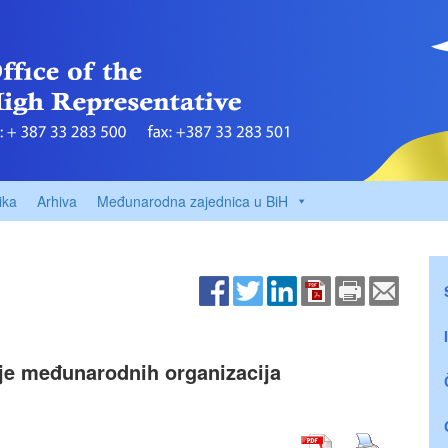
ika
Arhiva
Međunarodna zajednica u BiH
ije međunarodnih organizacija