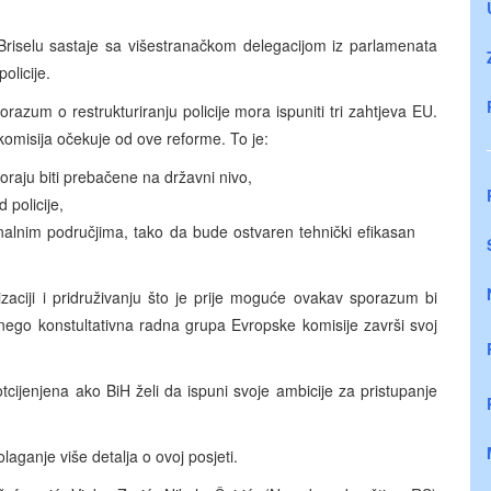
Briselu sastaje sa višestranačkom delegacijom iz parlamenata
olicije.
porazum o restrukturiranju policije mora ispuniti tri zahtjeva EU.
omisija očekuje od ove reforme. To je:
aju biti prebačene na državni nivo,
d policije,
ionalnim područjima, tako da bude ostvaren tehnički efikasan
aciji i pridruživanju što je prije moguće ovakav sporazum bi
 nego konstultativna radna grupa Evropske komisije završi svoj
cijenjena ako BiH želi da ispuni svoje ambicije za pristupanje
aganje više detalja o ovoj posjeti.