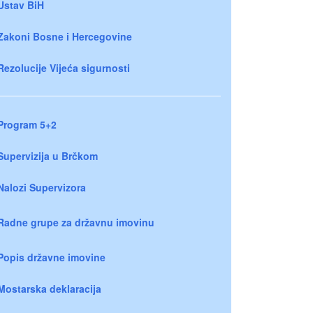
Ustav BiH
Zakoni Bosne i Hercegovine
Rezolucije Vijeća sigurnosti
Program 5+2
Supervizija u Brčkom
Nalozi Supervizora
Radne grupe za državnu imovinu
Popis državne imovine
Mostarska deklaracija