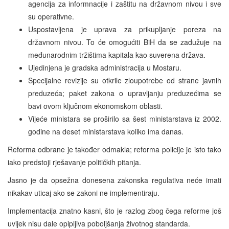
agencija za informnacije i zaštitu na državnom nivou i sve
su operativne.
Uspostavljena je uprava za prikupljanje poreza na
državnom nivou. To će omogućiti BiH da se zadužuje na
međunarodnim tržištima kapitala kao suverena država.
Ujedinjena je gradska administracija u Mostaru.
Specijalne revizije su otkrile zloupotrebe od strane javnih
preduzeća; paket zakona o upravljanju preduzećima se
bavi ovom ključnom ekonomskom oblasti.
Vijeće ministara se proširilo sa šest ministarstava iz 2002.
godine na deset ministarstava koliko ima danas.
Reforma odbrane je također odmakla; reforma policije je isto tako
iako predstoji rješavanje političkih pitanja.
Jasno je da opsežna donesena zakonska regulativa neće imati
nikakav uticaj ako se zakoni ne implementiraju.
Implementacija znatno kasni, što je razlog zbog čega reforme još
uvijek nisu dale opipljiva poboljšanja životnog standarda.