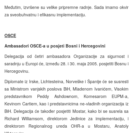
Međutim, izvršene su velike pripremne radnje. Sada imamo okvir
za sveobuhvatnu i efikasnu implementaciju.
OSCE
Ambasadori OSCE-a u posjeti Bosni i Hercegovini
Delegacija od četiri ambasadora Organizacije za sigurnost i
saradnju u Europi će, između 28. i 30. maja 2005. posjetiti Bosnu i
Hercegovinu.
Diplomate iz Irske, Lichtesteina, Norveške i Španije će se susresti
sa Ministrom vanjskih poslova BiH, Mladenom Ivanićem, Visokim
predstavnikom Peddy Ashdownom, Komesarom EUPM-a,
Kevinom Cartiem, kao i predstavnicima ne-vladinih organizacija iz
BiH. Delegacija će također posjetiti Mostar, kako bi se susrela sa
Richard Williamsom, direktorom Jedinice za implementaciju, i
direktorom Regionalnog ureda OHR-a u Mostaru, Anatoly