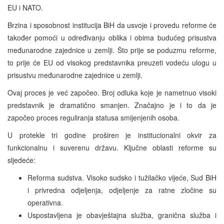
EU i NATO.
Brzina i sposobnost institucija BiH da usvoje i provedu reforme će
također pomoći u određivanju oblika i obima budućeg prisustva
međunarodne zajednice u zemlji. Što prije se poduzmu reforme,
to prije će EU od visokog predstavnika preuzeti vodeću ulogu u
prisustvu međunarodne zajednice u zemlji.
Ovaj proces je već započeo. Broj odluka koje je nametnuo visoki
predstavnik je dramatično smanjen. Značajno je i to da je
započeo proces reguliranja statusa smijenjenih osoba.
U protekle tri godine proširen je institucionalni okvir za
funkcionalnu i suverenu državu. Ključne oblasti reforme su
sljedeće:
Reforma sudstva. Visoko sudsko i tužilačko vijeće, Sud BiH
i privredna odjeljenja, odjeljenje za ratne zločine su
operativna.
Uspostavljena je obavještajna služba, granična služba i