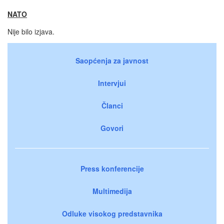
NATO
Nije bilo izjava.
Saopćenja za javnost
Intervjui
Članci
Govori
Press konferencije
Multimedija
Odluke visokog predstavnika