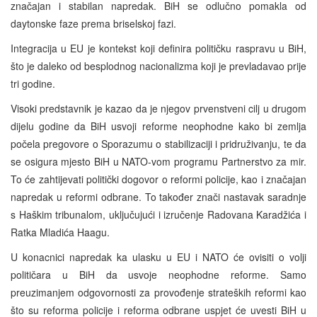
značajan i stabilan napredak. BiH se odlučno pomakla od
daytonske faze prema briselskoj fazi.
Integracija u EU je kontekst koji definira političku raspravu u BiH,
što je daleko od besplodnog nacionalizma koji je prevladavao prije
tri godine.
Visoki predstavnik je kazao da je njegov prvenstveni cilj u drugom
dijelu godine da BiH usvoji reforme neophodne kako bi zemlja
počela pregovore o Sporazumu o stabilizaciji i pridruživanju, te da
se osigura mjesto BiH u NATO-vom programu Partnerstvo za mir.
To će zahtijevati politički dogovor o reformi policije, kao i značajan
napredak u reformi odbrane. To također znači nastavak saradnje
s Haškim tribunalom, uključujući i izručenje Radovana Karadžića i
Ratka Mladića Haagu.
U konacnici napredak ka ulasku u EU i NATO će ovisiti o volji
političara u BiH da usvoje neophodne reforme. Samo
preuzimanjem odgovornosti za provođenje strateških reformi kao
što su reforma policije i reforma odbrane uspjet će uvesti BiH u