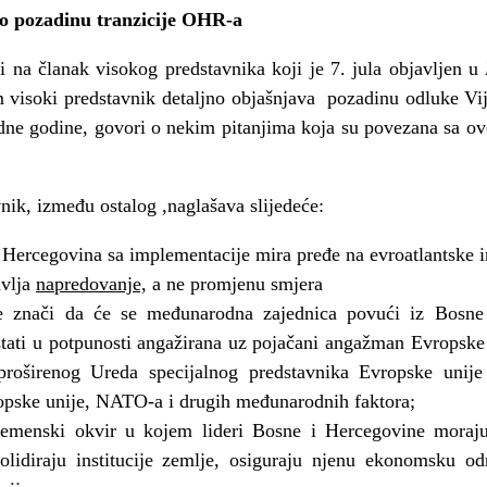
io pozadinu tranzicije OHR-a
i na članak visokog predstavnika koji je 7. jula objavljen u
m visoki predstavnik detaljno objašnjava pozadinu odluke Vi
ne godine, govori o nekim pitanjima koja su povezana sa o
ik, između ostalog ,naglašava slijedeće:
 Hercegovina sa implementacije mira pređe na evroatlantske in
avlja
napredovanje,
a ne promjenu smjera
 znači da će se međunarodna zajednica povući iz Bosne
ostati u potpunosti angažirana uz pojačani angažman Evropske u
 proširenog Ureda specijalnog predstavnika Evropske unij
opske unije, NATO-a i drugih međunarodnih faktora;
remenski okvir u kojem lideri Bosne i Hercegovine moraj
solidiraju institucije zemlje, osiguraju njenu ekonomsku od