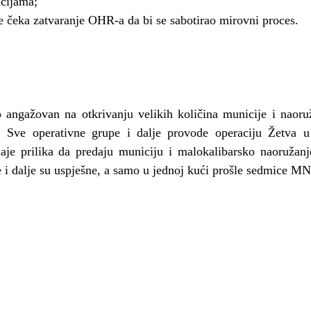
acijama;
se čeka zatvaranje OHR-a da bi se sabotirao mirovni proces.
ngažovan na otkrivanju velikih količina municije i naoruž
. Sve operativne grupe i dalje provode operaciju Žetva 
daje prilika da predaju municiju i malokalibarsko naoruža
 i dalje su uspješne, a samo u jednoj kući prošle sedmice M