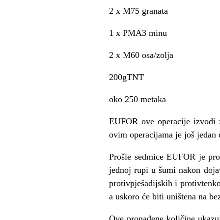
2 x M75 granata
1 x PMA3 minu
2 x M60 osa/zolja
200g
TNT
oko 250 metaka
EUFOR ove operacije izvodi z
ovim operacijama je još jedan
Prošle sedmice EUFOR je pron
jednoj rupi u šumi nakon dojav
protivpješadijskih i protivten
a uskoro će biti uništena na be
Ove pronađene količine ukazuju