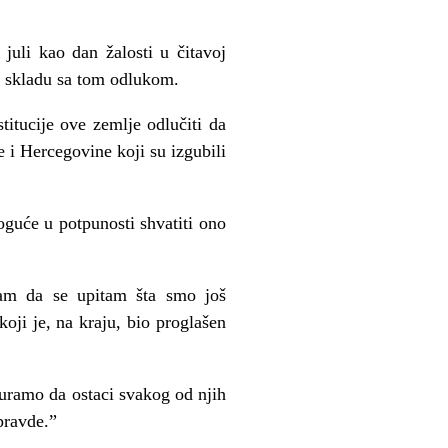
 juli kao dan žalosti u čitavoj
 u skladu sa tom odlukom.
itucije ove zemlje odlučiti da
 i Hercegovine koji su izgubili
oguće u potpunosti shvatiti ono
ram da se upitam šta smo još
koji je, na kraju, bio proglašen
guramo da ostaci svakog od njih
pravde.”