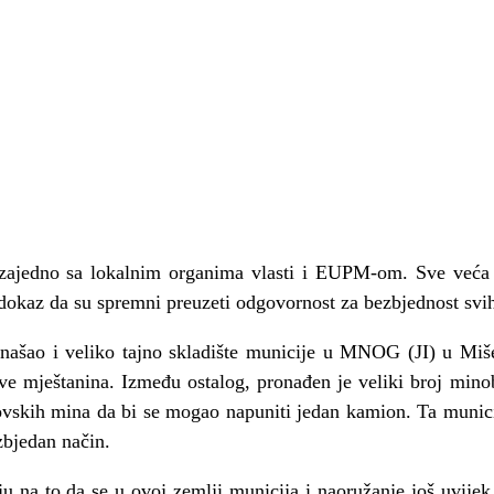
ajedno sa lokalnim organima vlasti i EUPM-om. Sve veća u
 dokaz da su spremni preuzeti odgovornost za bezbjednost svi
ašao i veliko tajno skladište municije u MNOG (JI) u Miše
e mještanina. Između ostalog, pronađen je veliki broj minob
kovskih mina da bi se mogao napuniti jedan kamion. Ta munici
zbjedan način.
 na to da se u ovoj zemlji municija i naoružanje još uvijek 