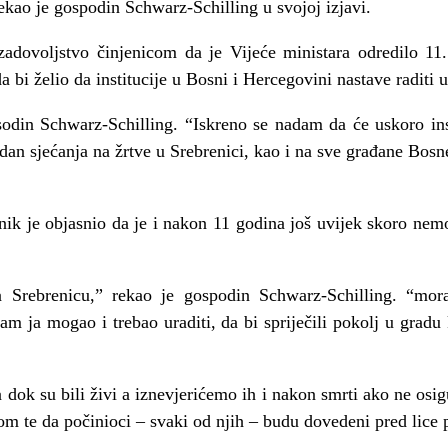
ekao je gospodin Schwarz-Schilling u svojoj izjavi.
zadovoljstvo činjenicom da je Vijeće ministara odredilo 11.
a bi želio da institucije u Bosni i Hercegovini nastave raditi
odin Schwarz-Schilling. “Iskreno se nadam da će uskoro inst
dan sjećanja na žrtve u Srebrenici, kao i na sve građane Bosne
vnik je objasnio da je i nakon 11 godina još uvijek skoro nem
 Srebrenicu,” rekao je gospodin Schwarz-Schilling. “mo
 sam ja mogao i trebao uraditi, da bi spriječili pokolj u gradu 
a dok su bili živi a iznevjerićemo ih i nakon smrti ako ne osi
om te da počinioci – svaki od njih – budu dovedeni pred lice 