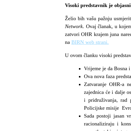
Visoki predstavnik je objasn
Želio bih vašu pažnju usmjerit
Network
. Ovaj članak, u koje
zatvori OHR krajem juna nared
na
BIRN web strani.
U ovom članku visoki predstavn
Vrijeme je da Bosna i
Ova nova faza predst
Zatvaranje OHR-a ne
zajednica će i dalje 
i pridruživanja, rad
Policijske misije Evr
Sada postoji jasan v
racionaliziraju i kon