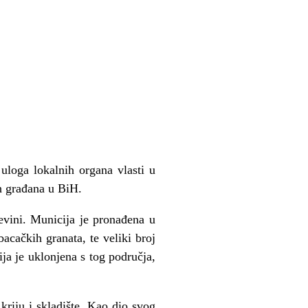
loga lokalnih organa vlasti u
h građana u BiH.
vini. Municija je pronađena u
acačkih granata, te veliki broj
ja je uklonjena s tog područja,
kriju i skladište. Kao dio svog