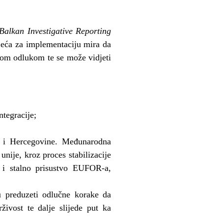
Balkan Investigative Reporting
jeća za implementaciju mira da
vom odlukom te se može vidjeti
tegracije;
 i Hercegovine. Međunarodna
nije, kroz proces stabilizacije
e i stalno prisustvo EUFOR-a,
u preduzeti odlučne korake da
rživost te dalje slijede put ka