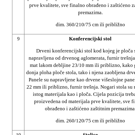
prve kvalitete, sve finalno obrađeno i zaštićeno z
premazima.
dim. 360/210/75 cm ili približno
Konferencijski stol
9
Drveni konferencijski stol kod kojeg je ploča 
napravljena od drvenog aglomerata, furnir trešnja
mat lakom debljine 23/10 mm ili priblizno, kako 
donja ploha ploče stola, tako i njena zaobljena drv
Panele su napravljene kao drvene višeslojne panel
22 mm ili priblizno, furnir trešnja. Nogari stola su
istog materijala kao i ploča. Cijela pozicija treb
proizvedena od materijala prve kvalitete, sve f
obrađeno i zaštićeno zaštitnim premazima
dim. 260/120/75 cm ili približno
Stolice
10