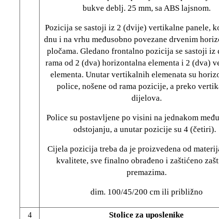
bukve deblj. 25 mm, sa ABS lajsnom.
Pozicija se sastoji iz 2 (dvije) vertikalne panele, k
dnu i na vrhu međusobno povezane drvenim horiz
pločama. Gledano frontalno pozicija se sastoji iz
rama od 2 (dva) horizontalna elementa i 2 (dva) v
elementa. Unutar vertikalnih elemenata su horiz
police, nošene od rama pozicije, a preko vertik
dijelova.
Police su postavljene po visini na jednakom me
odstojanju, a unutar pozicije su 4 (četiri)
Cijela pozicija treba da je proizvedena od materij
kvalitete, sve finalno obrađeno i zaštićeno zaš
premazima.
dim. 100/45/200 cm ili približno
Stolice za uposlenike
4