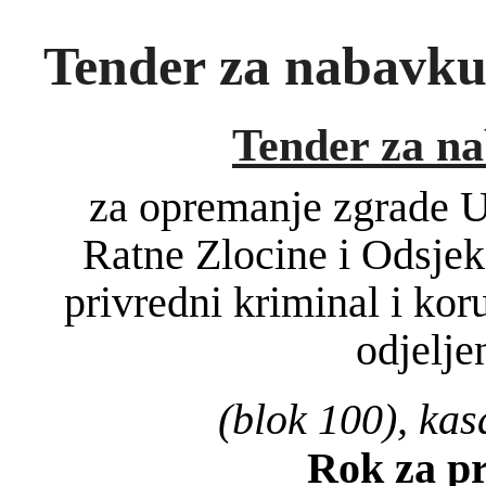
Tender za nabavku
Tender za n
za opremanje zgrade U
Ratne Zlocine i Odsjeka
privredni kriminal i kor
odjelje
(blok 100), ka
Rok za p