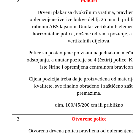
Plakari
2
Drveni plakar sa dvokrilnim vratima, pravlje
oplemenjene iverice bukve deblj. 25 mm ili pribl
rubnom ABS lajsnom. Unutar vertikalnih elemen
horizontalne police, nošene od rama pozicije, a
vertikalnih dijelova.
Police su postavljene po visini na jednakom me
odstojanju, a unutar pozicije su 4 (četiri) police. K
iste širine i opremljena centralnom bravic
Cijela pozicija treba da je proizvedena od materij
kvalitete, sve finalno obrađeno i zaštićeno zaš
premazima.
dim. 100/45/200 cm ili približno
Otvorene police
3
Otvorena drvena polica pravljena od oplemenjene