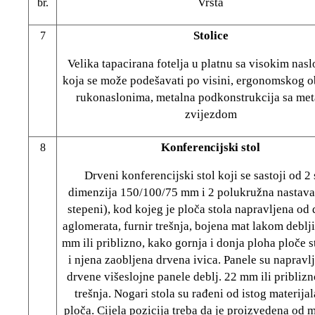
Vrsta
br.
Stolice
7
Velika tapacirana fotelja u platnu sa visokim nas
koja se može podešavati po visini, ergonomskog ob
rukonaslonima, metalna podkonstrukcija sa me
zvijezdom
Konferencijski stol
8
Drveni konferencijski stol koji se sastoji od 2 
dimenzija 150/100/75 mm i 2 polukružna nastav
stepeni), kod kojeg je ploča stola napravljena od
aglomerata, furnir trešnja, bojena mat lakom deblj
mm ili priblizno, kako gornja i donja ploha ploče s
i njena zaobljena drvena ivica. Panele su napravl
drvene višeslojne panele deblj. 22 mm ili priblizn
trešnja. Nogari stola su rađeni od istog materijal
ploča. Cijela pozicija treba da je proizvedena od m