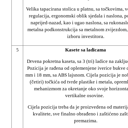
Velika tapacirana stolica u platnu, sa točkovima, v
regulacija, ergonomski oblik sjedala i naslona, 
naprijed-nazad, kao i ugao naslona, sa rukonas
metalna podkonstrukcija sa metalnom zvijezdom,
izboru investitora.
Kasete sa ladicama
5
Drvena pokretna kaseta, sa 3 (tri) ladice na zaklj
Pozicija je rađena od oplemenjene iverice bukve d
mm i 18 mm, sa ABS lajsnom. Cijela pozicija je no
(četiri) točkića od tvrde plastike i metala, oprem
mehanizmom za okretanje oko svoje horizonta
vertikalne osovine.
Cijela pozicija treba da je proizvedena od materij
kvalitete, sve finalno obrađeno i zaštićeno zaš
premazima.