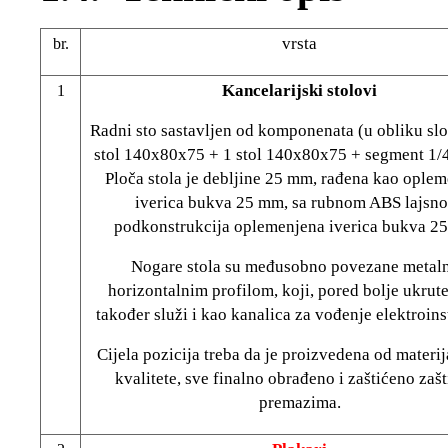
vrsta
br.
Kancelarijski stolovi
1
Radni sto sastavljen od komponenata (u obliku slo
stol 140x80x75 + 1 stol 140x80x75 + segment 1/4
Ploča stola je debljine 25 mm, rađena kao ople
iverica bukva 25 mm, sa rubnom ABS lajsn
podkonstrukcija oplemenjena iverica bukva 2
Nogare stola su međusobno povezane metal
horizontalnim profilom, koji, pored bolje ukrute
također služi i kao kanalica za vođenje elektroinst
Cijela pozicija treba da je proizvedena od materij
kvalitete, sve finalno obrađeno i zaštićeno zaš
premazima.