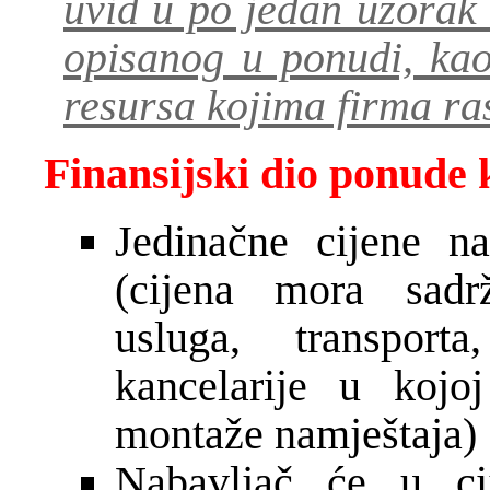
uvid u po jedan uzorak
opisanog u ponudi, kao
resursa kojima firma ra
Finansijski dio ponude k
Jedinačne cijene n
(cijena mora sadrž
usluga, transport
kancelarije u kojo
montaže namještaja)
Nabavljač će u cij