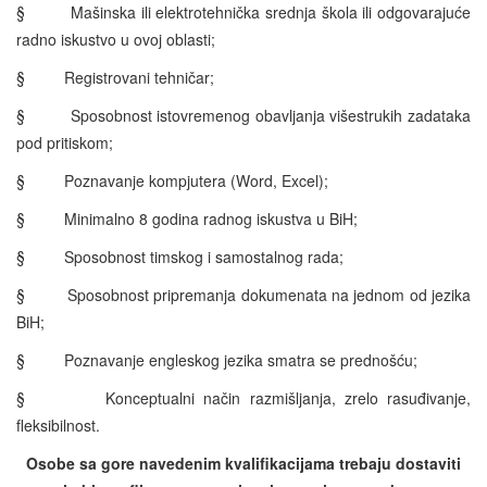
§
Mašinska ili elektrotehnička srednja škola ili odgovarajuće
radno iskustvo u ovoj oblasti;
§
Registrovani tehničar;
§
Sposobnost istovremenog obavljanja višestrukih zadataka
pod pritiskom;
§
Poznavanje kompjutera (Word, Excel);
§
Minimalno 8 godina radnog iskustva u BiH;
§
Sposobnost timskog i samostalnog rada;
§
Sposobnost pripremanja dokumenata na jednom od jezika
BiH;
§
Poznavanje engleskog jezika smatra se prednošću;
§
Konceptualni način razmišljanja, zrelo rasuđivanje,
fleksibilnost.
Osobe sa gore navedenim kvalifikacijama trebaju dostaviti