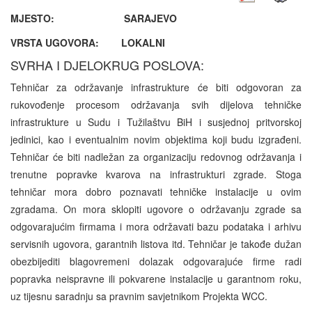
MJESTO: SARAJEVO
VRSTA UGOVORA: LOKALNI
SVRHA I DJELOKRUG POSLOVA:
Tehničar za održavanje infrastrukture
će biti odgovoran za
rukovođenje procesom održavanja svih dijelova tehničke
infrastrukture u Sudu i Tužilaštvu BiH i susjednoj pritvorskoj
jedinici, kao i eventualnim novim objektima koji budu izgrađeni.
Tehničar će biti nadležan za organizaciju redovnog održavanja i
trenutne popravke kvarova na infrastrukturi zgrade. Stoga
tehničar mora dobro poznavati tehničke instalacije u ovim
zgradama. On mora sklopiti ugovore o održavanju zgrade sa
odgovarajućim firmama i mora održavati bazu podataka i arhivu
servisnih ugovora, garantnih listova itd. Tehničar je takođe dužan
obezbijediti blagovremeni dolazak odgovarajuće firme radi
popravka neispravne ili pokvarene instalacije u garantnom roku,
uz tijesnu saradnju sa pravnim savjetnikom Projekta WCC.