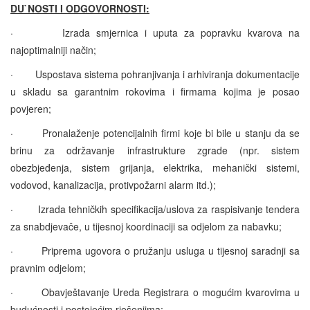
DU`NOSTI I ODGOVORNOSTI:
·
Izrada smjernica i uputa za popravku kvarova na
najoptimalniji način;
·
Uspostava sistema pohranjivanja i arhiviranja dokumentacije
u skladu sa garantnim rokovima i firmama kojima je posao
povjeren;
·
Pronalaženje potencijalnih firmi koje bi bile u stanju da se
brinu za održavanje infrastrukture zgrade (npr. sistem
obezbjeđenja, sistem grijanja, elektrika, mehanički sistemi,
vodovod, kanalizacija, protivpožarni alarm itd.);
·
Izrada tehničkih specifikacija/uslova za raspisivanje tendera
za snabdjevače, u tijesnoj koordinaciji sa odjelom za nabavku;
·
Priprema ugovora o pružanju usluga u tijesnoj saradnji sa
pravnim odjelom;
·
Obavještavanje Ureda Registrara o mogućim kvarovima u
budućnosti i postojećim rješenjima;