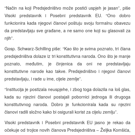
“Način na koji Predsjedništvo može postići uspjeh je jasan”, piše
Visoki predstavnik i Posebni predstavnik EU. “Ono dobro
funkcionira kada njegovi članovi poštuju svoju formalnu obavezu
da predstavljaju sve građane, a ne samo one koji su glasovali za
njih”.
Gosp. Schwarz-Schilling piše: “Kao što je svima poznato, tri člana
predsjedništva dolaze iz tri konstitutivna naroda. Ono što je manje
poznato, međutim, je činjenica da oni ne predstavljaju
konstitutivne narode kao takve. Predsjedništvo i njegovi članovi
predstavljaju, i rade u ime, cijele zemlje”.
“Institucija je postizala neuspjehe, i zbog toga dolazila na loš glas,
kada su njezini članovi postajali pobornici jednoga ili drugoga
konstitutivnog naroda. Dobro je funkcionirala kada su njezini
članovi radili složno kako bi osigurali korist za cijelu zemlju”.
Visoki predstavnik i Posebni predstavnik EU jasno je rekao da
očekuje od trojice novih članova Predsjedništva – Željka Komšića,