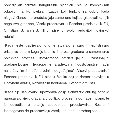
ponedjeljak održati inauguralnu sjednicu, bio je kompleksan
odgovor na kompleksan izazov koji funkcionira dobro kada
njegovi članovi ne predstavljaju samo one koji su glasovali za njih
nego sve građane, Visoki predstavnik i Posebni predstavnik EU,
Christian Schwarz-Schilling, piše u svojoj redovitoj novinskoj
rubrici.
“Kada jeste uspijevalo, ono je stvaralo snažno i nepristrasno
prisustvo putem koga je branilo interese građana u samom srcu
političkog procesa, istovremeno predstavljajući i zastupajući
građane Bosne i Hercegovine na adekvatan i dostojanstven način
na državnim i međunarodnim događajima”, Visoki predstavnik i
Posebni predstavnik EU piše u članku koji je danas objavljen u
Dnevnom avazu, Nezavisnim novinama i Večernjem listu.
“Kada nije uspijevalo”, upozorava gosp. Schwarz-Schilling, “ono je
narušavalo vjeru građana u politički proces na domaćem planu, te
je dovodilo u pitanje sposobnost predstavnika Bosne i
Hercegovine da predstavljaju zemlju na međunarodnoj sceni”.