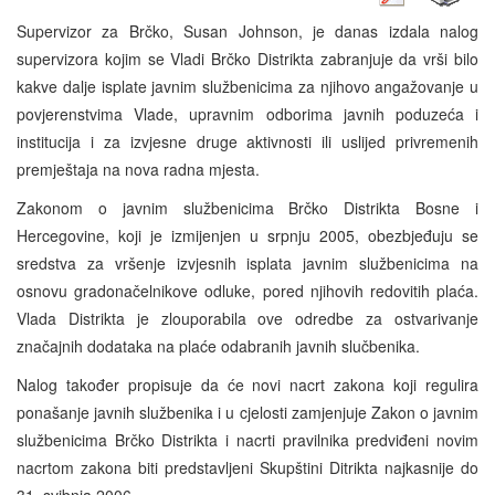
Supervizor za Brčko, Susan Johnson, je danas izdala nalog
supervizora kojim se Vladi Brčko Distrikta zabranjuje da vrši bilo
kakve dalje isplate javnim službenicima za njihovo angažovanje u
povjerenstvima Vlade, upravnim odborima javnih poduzeća i
institucija i za izvjesne druge aktivnosti ili uslijed privremenih
premještaja na nova radna mjesta.
Zakonom o javnim službenicima Brčko Distrikta Bosne i
Hercegovine, koji je izmijenjen u srpnju 2005, obezbjeđuju se
sredstva za vršenje izvjesnih isplata javnim službenicima na
osnovu gradonačelnikove odluke, pored njihovih redovitih plaća.
Vlada Distrikta je zlouporabila ove odredbe za ostvarivanje
značajnih dodataka na plaće odabranih javnih slučbenika.
Nalog također propisuje da će novi nacrt zakona koji regulira
ponašanje javnih službenika i u cjelosti zamjenjuje Zakon o javnim
službenicima Brčko Distrikta i nacrti pravilnika predviđeni novim
nacrtom zakona biti predstavljeni Skupštini Ditrikta najkasnije do
31. svibnja 2006.