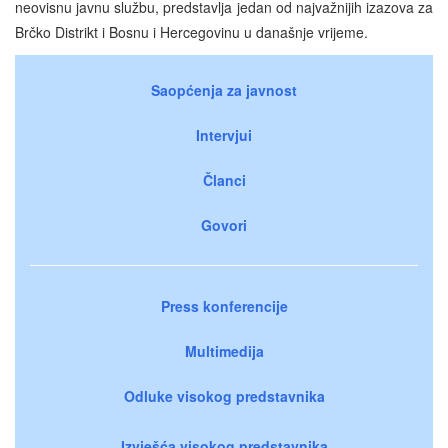
neovisnu javnu službu, predstavlja jedan od najvažnijih izazova za
Brčko Distrikt i Bosnu i Hercegovinu u današnje vrijeme.
Saopćenja za javnost
Intervjui
Članci
Govori
Press konferencije
Multimedija
Odluke visokog predstavnika
Izvješća visokog predstavnika