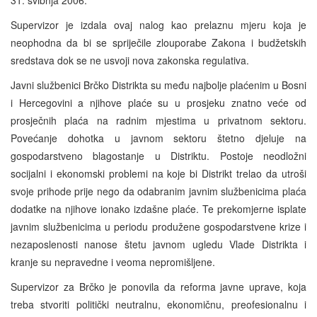
Supervizor je izdala ovaj nalog kao prelaznu mjeru koja je
neophodna da bi se spriječile zlouporabe Zakona i budžetskih
sredstava dok se ne usvoji nova zakonska regulativa.
Javni službenici Brčko Distrikta su među najbolje plaćenim u Bosni
i Hercegovini a njihove plaće su u prosjeku znatno veće od
prosječnih plaća na radnim mjestima u privatnom sektoru.
Povećanje dohotka u javnom sektoru štetno djeluje na
gospodarstveno blagostanje u Distriktu. Postoje neodložni
socijalni i ekonomski problemi na koje bi Distrikt trelao da utroši
svoje prihode prije nego da odabranim javnim službenicima plaća
dodatke na njihove ionako izdašne plaće. Te prekomjerne isplate
javnim službenicima u periodu produžene gospodarstvene krize i
nezaposlenosti nanose štetu javnom ugledu Vlade Distrikta i
kranje su nepravedne i veoma nepromišljene.
Supervizor za Brčko je ponovila da reforma javne uprave, koja
treba stvoriti politički neutralnu, ekonomičnu, preofesionalnu i