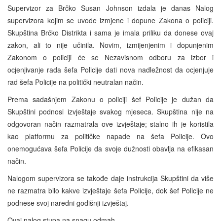
Supervizor za Brčko Susan Johnson izdala je danas Nalog
supervizora kojim se uvode izmjene i dopune Zakona o policiji.
Skupština Brčko Distrikta i sama je imala priliku da donese ovaj
zakon, ali to nije učinila. Novim, izmijenjenim i dopunjenim
Zakonom o policiji će se Nezavisnom odboru za izbor i
ocjenjivanje rada šefa Policije dati nova nadležnost da ocjenjuje
rad šefa Policije na politički neutralan način.
Prema sadašnjem Zakonu o policiji šef Policije je dužan da
Skupštini podnosi izvještaje svakog mjeseca. Skupština nije na
odgovoran način razmatrala ove izvještaje; stalno ih je koristila
kao platformu za političke napade na šefa Policije. Ovo
onemogućava šefa Policije da svoje dužnosti obavlja na efikasan
način.
Nalogom supervizora se takođe daje instrukcija Skupštini da više
ne razmatra bilo kakve izvještaje šefa Policije, dok šef Policije ne
podnese svoj naredni godišnji izvještaj.
Ovaj nalog stupa na snagu odmah.