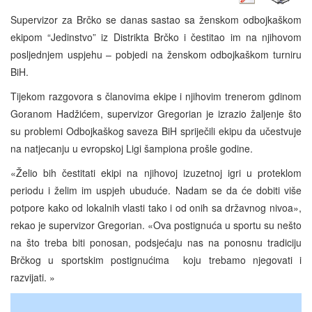
Supervizor za Brčko se danas sastao sa ženskom odbojkaškom
ekipom “Jedinstvo” iz Distrikta Brčko i čestitao im na njihovom
posljednjem uspjehu – pobjedi na ženskom odbojkaškom turniru
BiH.
Tijekom razgovora s članovima ekipe i njihovim trenerom gdinom
Goranom Hadžićem, supervizor Gregorian je izrazio žaljenje što
su problemi Odbojkaškog saveza BiH spriječili ekipu da učestvuje
na natjecanju u evropskoj Ligi šampiona prošle godine.
«Želio bih čestitati ekipi na njihovoj izuzetnoj igri u proteklom
periodu i želim im uspjeh ubuduće. Nadam se da će dobiti više
potpore kako od lokalnih vlasti tako i od onih sa državnog nivoa»,
rekao je supervizor Gregorian. «Ova postignuća u sportu su nešto
na što treba biti ponosan, podsjećaju nas na ponosnu tradiciju
Brčkog u sportskim postignućima koju trebamo njegovati i
razvijati. »