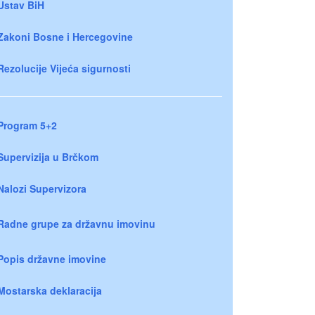
Ustav BiH
Zakoni Bosne i Hercegovine
Rezolucije Vijeća sigurnosti
Program 5+2
Supervizija u Brčkom
Nalozi Supervizora
Radne grupe za državnu imovinu
Popis državne imovine
Mostarska deklaracija