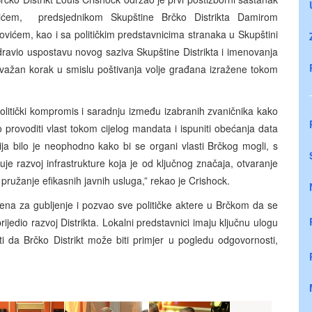
lićem, predsjednikom Skupštine Brčko Distrikta Damirom
vićem, kao i sa političkim predstavnicima stranaka u Skupštini
dravio uspostavu novog saziva Skupštine Distrikta i imenovanja
e važan korak u smislu poštivanja volje građana izražene tokom
olitički kompromis i saradnju između izabranih zvaničnika kako
 provoditi vlast tokom cijelog mandata i ispuniti obećanja data
ija bilo je neophodno kako bi se organi vlasti Brčkog mogli, s
e razvoj infrastrukture koja je od ključnog značaja, otvaranje
 pružanje efikasnih javnih usluga,” rekao je Crishock.
ena za gubljenje i pozvao sve političke aktere u Brčkom da se
edio razvoj Distrikta. Lokalni predstavnici imaju ključnu ulogu
i da Brčko Distrikt može biti primjer u pogledu odgovornosti,