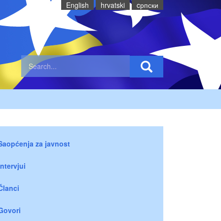
English
hrvatski
cрпски
Saopćenja za javnost
Intervjui
Članci
Govori