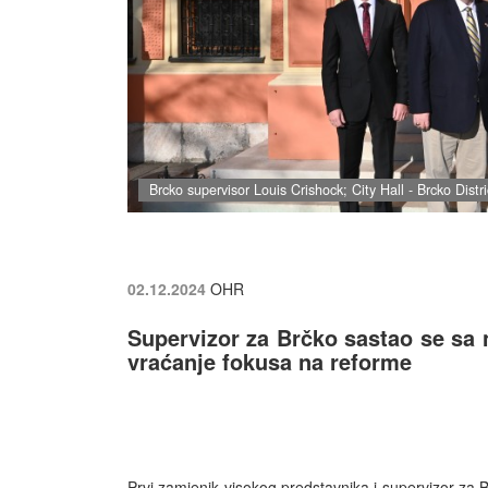
Brcko supervisor Louis Crishock; City Hall - Brcko Distri
02.12.2024
OHR
Supervizor za Brčko sastao se sa 
vraćanje fokusa na reforme
Prvi zamjenik visokog predstavnika i supervizor za B