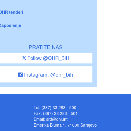
OHR tenderi
Zaposlenje
PRATITE NAS
Follow @OHR_BiH
Instagram: @ohr_bih
Tel: (387) 33 283 - 500
Fax: (387) 33 283 - 501
Email:
srd@ohr.int
Emerika Bluma 1, 71000 Sarajevo