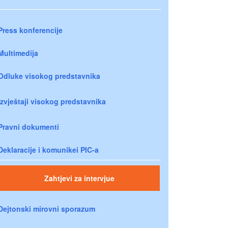
Press konferencije
Multimedija
Odluke visokog predstavnika
Izvještaji visokog predstavnika
Pravni dokumenti
Deklaracije i komunikei PIC-a
Zahtjevi za intervjue
Dejtonski mirovni sporazum