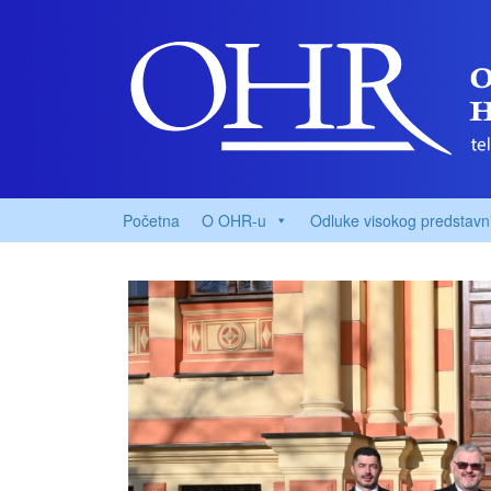
Početna
O OHR-u
Odluke visokog predstavn