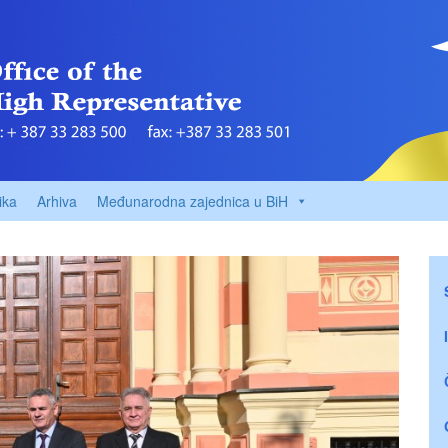
ika
Arhiva
Međunarodna zajednica u BiH