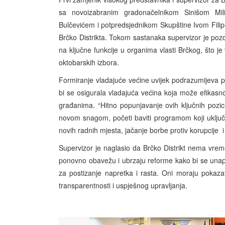
sa novoizabranim gradonačelnikom Sinišom Mi
Bulčevićem i potpredsjednikom Skupštine Ivom Filipo
Brčko Distrikta. Tokom sastanaka supervizor je poz
na ključne funkcije u organima vlasti Brčkog, što j
oktobarskih izbora.
Formiranje vladajuće većine uvijek podrazumijeva p
bi se osigurala vladajuća većina koja može efikasno
građanima. “Hitno popunjavanje ovih ključnih pozic
novom snagom, početi baviti programom koji uključuj
novih radnih mjesta, jačanje borbe protiv korupcije i
Supervizor je naglasio da Brčko Distrikt nema vrem
ponovno obavežu i ubrzaju reforme kako bi se unaprij
za postizanje napretka i rasta. Oni moraju pokazat
transparentnosti i uspješnog upravljanja.