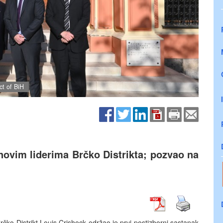
ct of BiH
novim liderima Brčko Distrikta; pozvao na
rčko Distrikt Louis Crishock održao je prvi postizborni sastanak