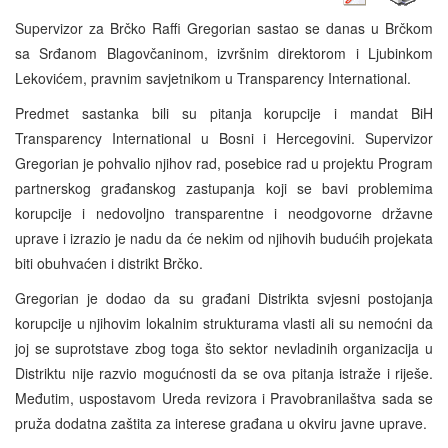
Supervizor za Brčko Raffi Gregorian sastao se danas u Brčkom
sa Srđanom Blagovčaninom, izvršnim direktorom i Ljubinkom
Lekovićem, pravnim savjetnikom u Transparency International.
Predmet sastanka bili su pitanja korupcije i mandat BiH
Transparency International u Bosni i Hercegovini. Supervizor
Gregorian je pohvalio njihov rad, posebice rad u projektu Program
partnerskog građanskog zastupanja koji se bavi problemima
korupcije i nedovoljno transparentne i neodgovorne državne
uprave i izrazio je nadu da će nekim od njihovih budućih projekata
biti obuhvaćen i distrikt Brčko.
Gregorian je dodao da su građani Distrikta svjesni postojanja
korupcije u njihovim lokalnim strukturama vlasti ali su nemoćni da
joj se suprotstave zbog toga što sektor nevladinih organizacija u
Distriktu nije razvio mogućnosti da se ova pitanja istraže i riješe.
Međutim, uspostavom Ureda revizora i Pravobranilaštva sada se
pruža dodatna zaštita za interese građana u okviru javne uprave.