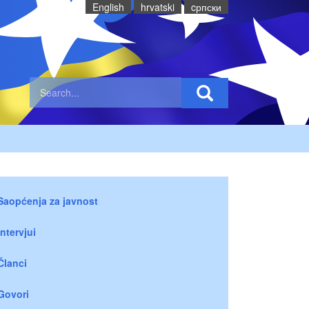
English
hrvatski
cрпски
Saopćenja za javnost
Intervjui
Članci
Govori