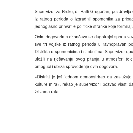
Supervizor za Brčko, dr Raffi Gregorian, pozdravlja 
iz ratnog perioda o izgradnji spomenika za prip
jednoglasno prihvatile političke stranke koje formiraj
Ovim dogovorima okončava se dugotrajni spor u vezi
sve tri vojske iz ratnog perioda u ravnopravan 
Distrikta o spomenicima i simbolima. Supervizor upu
uložili na rješavanju ovog pitanja u atmosferi to
omogući i ubrza sprovođenje ovih dogovora.
«Distrikt je još jednom demonstrirao da zaslužuje
kulture mira», rekao je supervizor i pozvao vlasti 
žrtvama rata.