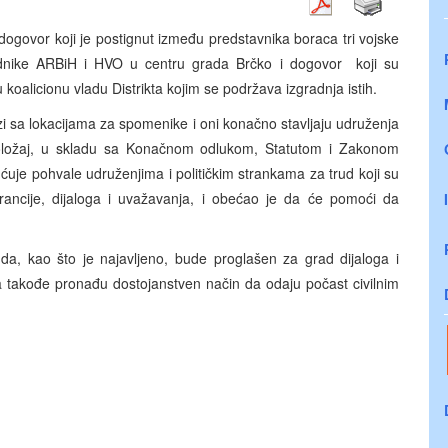
dogovor koji je postignut između predstavnika boraca tri vojske
adnike ARBiH i HVO u centru grada Brčko i dogovor koji su
u koalicionu vladu Distrikta kojim se podržava izgradnja istih.
 sa lokacijama za spomenike i oni konačno stavljaju udruženja
položaj, u skladu sa Konačnom odlukom, Statutom i Zakonom
ćuje pohvale udruženjima i političkim strankama za trud koji su
lerancije, dijaloga i uvažavanja, i obećao je da će pomoći da
 da, kao što je najavljeno, bude proglašen za grad dijaloga i
da takođe pronađu dostojanstven način da odaju počast civilnim