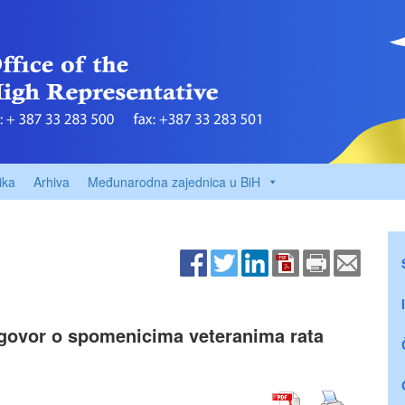
ika
Arhiva
Međunarodna zajednica u BiH
ogovor o spomenicima veteranima rata