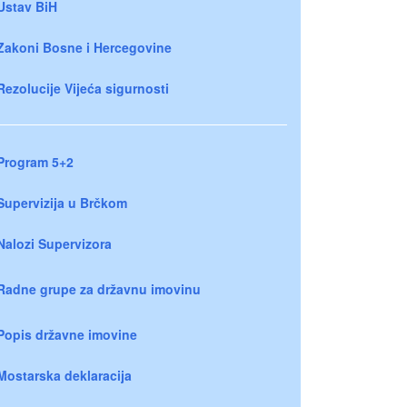
Ustav BiH
Zakoni Bosne i Hercegovine
Rezolucije Vijeća sigurnosti
Program 5+2
Supervizija u Brčkom
Nalozi Supervizora
Radne grupe za državnu imovinu
Popis državne imovine
Mostarska deklaracija