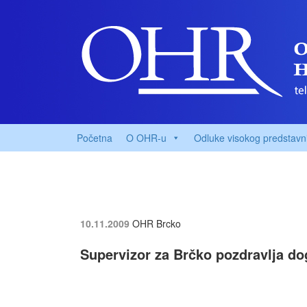
Početna
O OHR-u
Odluke visokog predstavn
10.11.2009
OHR Brcko
Supervizor za Brčko pozdravlja d