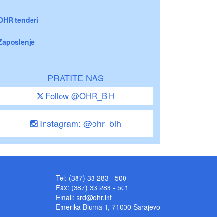
OHR tenderi
Zaposlenje
PRATITE NAS
Follow @OHR_BiH
Instagram: @ohr_bih
Tel: (387) 33 283 - 500
Fax: (387) 33 283 - 501
Email:
srd@ohr.int
Emerika Bluma 1, 71000 Sarajevo