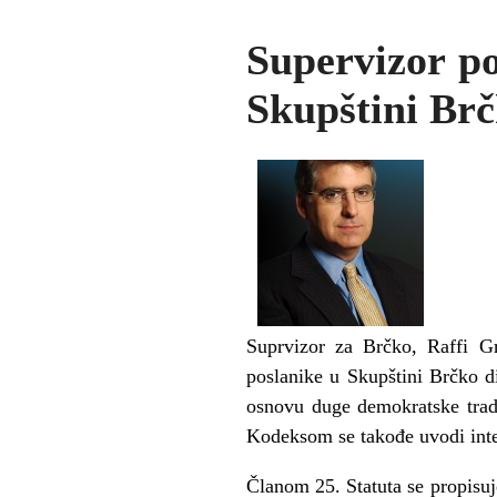
Supervizor p
Skupštini Br
Suprvizor za Brčko, Raffi Gr
poslanike u Skupštini Brčko d
osnovu duge demokratske tradi
Kodeksom se takođe uvodi inte
Članom 25. Statuta se propisuj