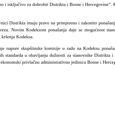
no i isključivo za dobrobit Distrikta i Bosne i Hercegovine”.
nici Distrikta imaju pravo na primjereno i zakonito ponašanje
poreza. Novim Kodeksom ponašanja daje se mogućnost stan
g kršenja Kodeksa.
uje napore skupštinske komisije u radu na Kodeksu ponaš
ših standarda u obavljanju dužnosti za stanovnike Distrikta i
u i ekonomski privlačnu administrativnu jedinicu Bosne i Herce