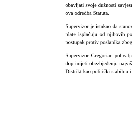
obavljati svoje dužnosti savjes
ova odredba Statuta.
Supervizor je istakao da stanov
plate isplaćuju od njihovih 
postupak protiv poslanika zbo
Supervizor Gregorian pohvalj
doprinijeti obezbjeđenju najvi
Distrikt kao politički stabiln