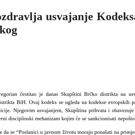
ozdravlja usvajanje Kodeks
čkog
egorian čestitao je danas Skupštini Brčko distrikta na u
istrikta BiH. Ovaj kodeks se ugleda na kodekse evropskih pa
cije. Njegovim usvajanjem, Skupština prihvata i obavezuje 
rni disciplinski mehanizam kojim će se sankcionisati nepošto
e da se “Poslanici u javnom životu moraju ponašati na primjere