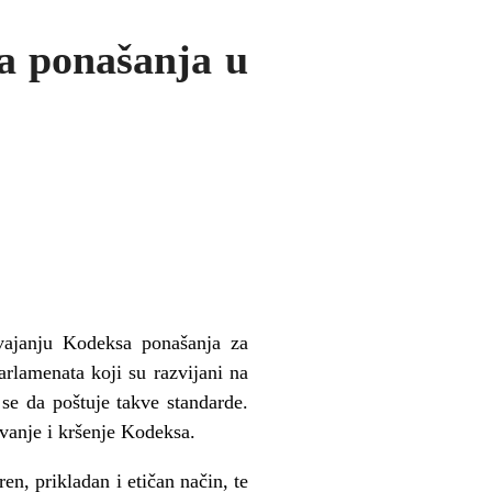
a ponašanja u
svajanju Kodeksa ponašanja za
rlamenata koji su razvijani na
se da poštuje takve standarde.
vanje i kršenje Kodeksa.
n, prikladan i etičan način, te