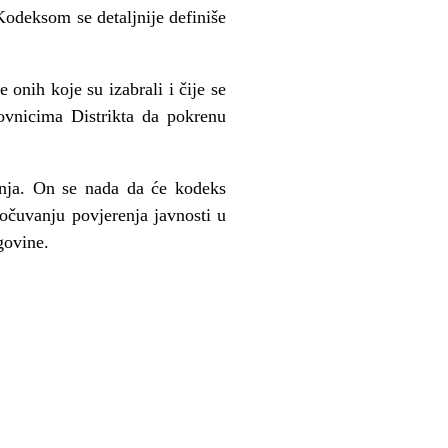
 Kodeksom se detaljnije definiše
 onih koje su izabrali i čije se
ovnicima Distrikta da pokrenu
anja. On se nada da će kodeks
 očuvanju povjerenja javnosti u
govine.