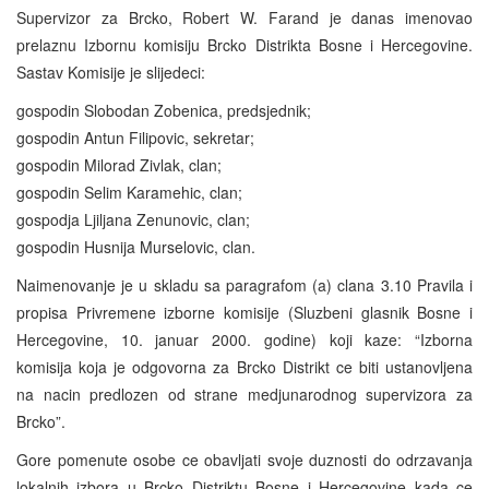
Supervizor za Brcko, Robert W. Farand je danas imenovao
prelaznu Izbornu komisiju Brcko Distrikta Bosne i Hercegovine.
Sastav Komisije je slijedeci:
gospodin Slobodan Zobenica, predsjednik;
gospodin Antun Filipovic, sekretar;
gospodin Milorad Zivlak, clan;
gospodin Selim Karamehic, clan;
gospodja Ljiljana Zenunovic, clan;
gospodin Husnija Murselovic, clan.
Naimenovanje je u skladu sa paragrafom (a) clana 3.10 Pravila i
propisa Privremene izborne komisije (Sluzbeni glasnik Bosne i
Hercegovine, 10. januar 2000. godine) koji kaze: “Izborna
komisija koja je odgovorna za Brcko Distrikt ce biti ustanovljena
na nacin predlozen od strane medjunarodnog supervizora za
Brcko”.
Gore pomenute osobe ce obavljati svoje duznosti do odrzavanja
lokalnih izbora u Brcko Distriktu Bosne i Hercegovine kada ce