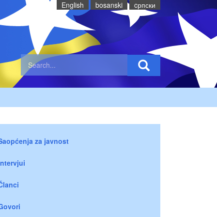
English
bosanski
cрпски
Saopćenja za javnost
Intervjui
Članci
Govori