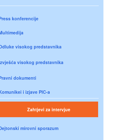
Press konferencije
Multimedija
Odluke visokog predstavnika
Izvješća visokog predstavnika
Pravni dokumenti
Komunikei i izjave PIC-a
Zahtjevi za intervjue
Dejtonski mirovni sporazum