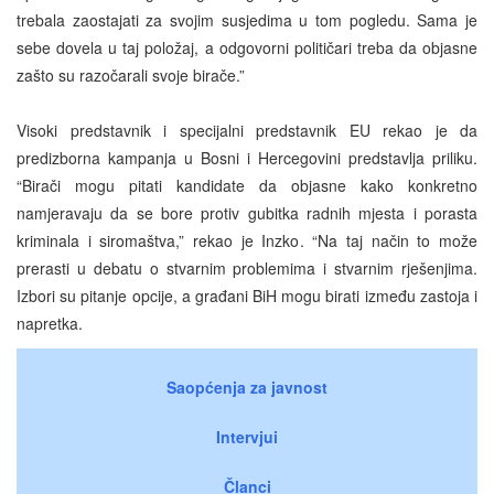
trebala zaostajati za svojim susjedima u tom pogledu. Sama je
sebe dovela u taj položaj, a odgovorni političari treba da objasne
zašto su razočarali svoje birače.”
Visoki predstavnik i specijalni predstavnik EU rekao je da
predizborna kampanja u Bosni i Hercegovini predstavlja priliku.
“Birači mogu pitati kandidate da objasne kako konkretno
namjeravaju da se bore protiv gubitka radnih mjesta i porasta
kriminala i siromaštva,” rekao je Inzko. “Na taj način to može
prerasti u debatu o stvarnim problemima i stvarnim rješenjima.
Izbori su pitanje opcije, a građani BiH mogu birati između zastoja i
napretka.
Saopćenja za javnost
Intervjui
Članci