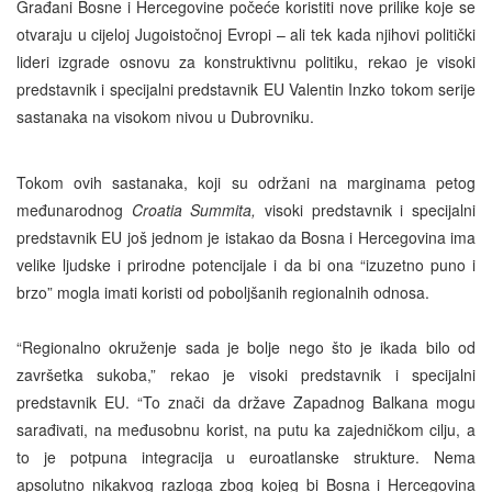
Građani Bosne i Hercegovine počeće koristiti nove prilike koje se
otvaraju u cijeloj Jugoistočnoj Evropi – ali tek kada njihovi politički
lideri izgrade osnovu za konstruktivnu politiku, rekao je visoki
predstavnik i specijalni predstavnik EU Valentin Inzko tokom serije
sastanaka na visokom nivou u Dubrovniku.
Tokom ovih sastanaka, koji su održani na marginama petog
međunarodnog
Croatia Summita,
visoki predstavnik i specijalni
predstavnik EU još jednom je istakao da Bosna i Hercegovina ima
velike ljudske i prirodne potencijale i da bi ona “izuzetno puno i
brzo” mogla imati koristi od poboljšanih regionalnih odnosa.
“Regionalno okruženje sada je bolje nego što je ikada bilo od
završetka sukoba,” rekao je visoki predstavnik i specijalni
predstavnik EU. “To znači da države Zapadnog Balkana mogu
sarađivati, na međusobnu korist, na putu ka zajedničkom cilju, a
to je potpuna integracija u euroatlanske strukture. Nema
apsolutno nikakvog razloga zbog kojeg bi Bosna i Hercegovina