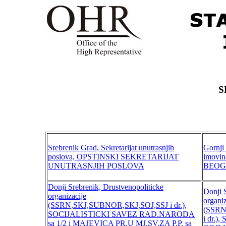
S
Srebrenik Grad, Sekretarijat unutrasnjih
Gornji
poslova, OPSTINSKI SEKRETARIJAT
imovi
UNUTRASNJIH POSLOVA
BEO
Donji Srebrenik, Drustvenopoliticke
Donji 
organizacije
organiz
(SSRN,SKJ,SUBNOR,SKJ,SOJ,SSJ i dr.),
(SSRN
SOCIJALISTICKI SAVEZ RAD.NARODA
i dr.
sa 1/2 i MAJEVICA PR.U MJ.SV.ZA P.P. sa