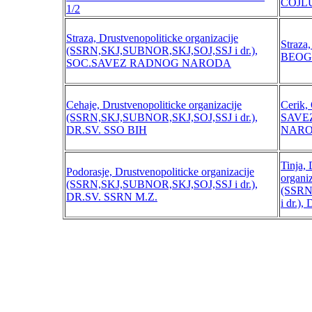
COJL
1/2
Straza, Drustvenopoliticke organizacije
Straza
(SSRN,SKJ,SUBNOR,SKJ,SOJ,SSJ i dr.),
BEO
SOC.SAVEZ RADNOG NARODA
Cehaje, Drustvenopoliticke organizacije
Cerik,
(SSRN,SKJ,SUBNOR,SKJ,SOJ,SSJ i dr.),
SAVE
DR.SV. SSO BIH
NAR
Tinja, 
Podorasje, Drustvenopoliticke organizacije
organiz
(SSRN,SKJ,SUBNOR,SKJ,SOJ,SSJ i dr.),
(SSRN
DR.SV. SSRN M.Z.
i dr.)