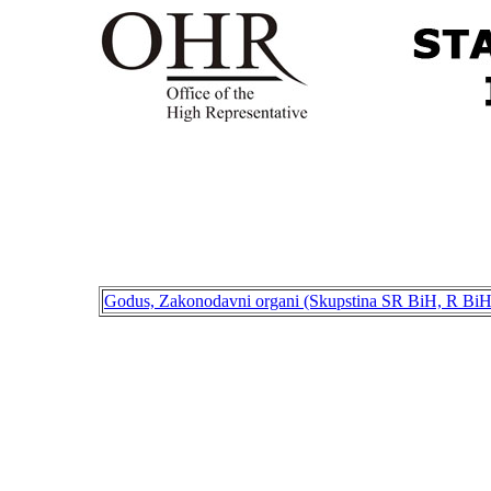
Godus, Zakonodavni organi (Skupstina SR BiH, R B