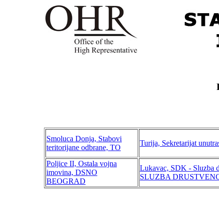
Smoluca Donja, Stabovi
Turija, Sekretarijat unut
teritorijane odbrane, TO
Poljice II, Ostala vojna
Lukavac, SDK - Sluzba dr
imovina, DSNO
SLUZBA DRUSTVEN
BEOGRAD