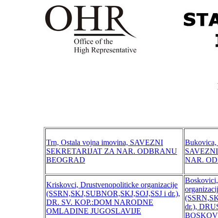
Trn, Ostala vojna imovina, SAVEZNI
Bukovica, 
SEKRETARIJAT ZA NAR. ODBRANU
SAVEZNI
BEOGRAD
NAR. O
Boskovici,
Kriskovci, Drustvenopoliticke organizacije
organizaci
(SSRN,SKJ,SUBNOR,SKJ,SOJ,SSJ i dr.),
(SSRN,SK
DR. SV. KOP.:DOM NARODNE
dr.), D
OMLADINE JUGOSLAVIJE
BOSKOV