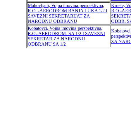
Mahovljani, Vojna imovina-perspektivna,
Krnete, Vo
R.O. -AERODROM BANJA LUKA 1/2 i
R.O.-AE
SAVEZNI SEKRETARIJAT ZA
SEKRET
NARODNU ODBRANU
ODBR. SA
Kobatovci, Vojna imovina-perspektivna,
Kobatovci
R.O.-AERODROM- SA 1/2 I SAVEZNI
perspekt
SEKRETAR ZA NARODNU
ZA NAR
ODBRANU SA 1/2