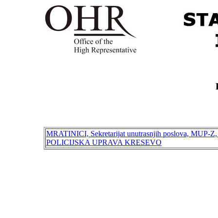
MRATINICI, Sekretarijat unutrasnjih poslova, MUP-Z,
POLICIJSKA UPRAVA KRESEVO