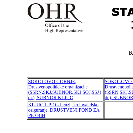
K
SOKOLOVO GORNJE,
SOKOLOVO 
Drustvenopoliticke organizacije
Drustvenopolit
(SSRN,SKJ,SUBNOR,SKJ,SOJ,SSJ i
(SSRN,SKJ,S
dr.), SUBNOR KLJUC
dr.), SUBNO
KLJUC I, PIO - Penzijsko invalidsko
osiguranje, DRUSTVENI FOND ZA
PIO BIH