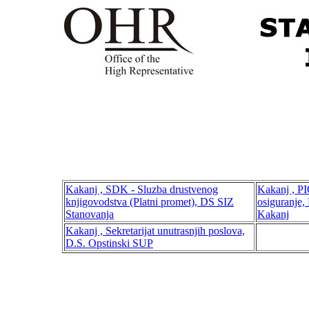
Kakanj , SDK - Sluzba drustvenog
Kakanj , PI
knjigovodstva (Platni promet), DS SIZ
osiguranje,
Stanovanja
Kakanj
Kakanj , Sekretarijat unutrasnjih poslova,
D.S. Opstinski SUP